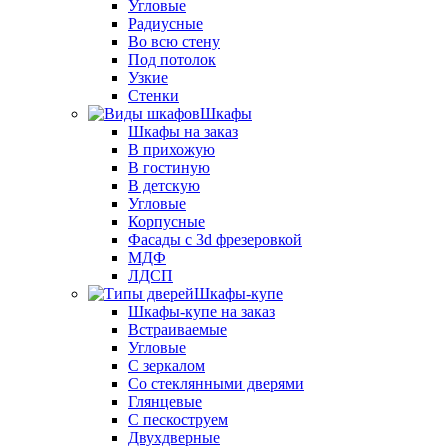
Угловые
Радиусные
Во всю стену
Под потолок
Узкие
Стенки
Шкафы
Шкафы на заказ
В прихожую
В гостиную
В детскую
Угловые
Корпусные
Фасады с 3d фрезеровкой
МДФ
ЛДСП
Шкафы-купе
Шкафы-купе на заказ
Встраиваемые
Угловые
С зеркалом
Со стеклянными дверями
Глянцевые
С пескоструем
Двухдверные