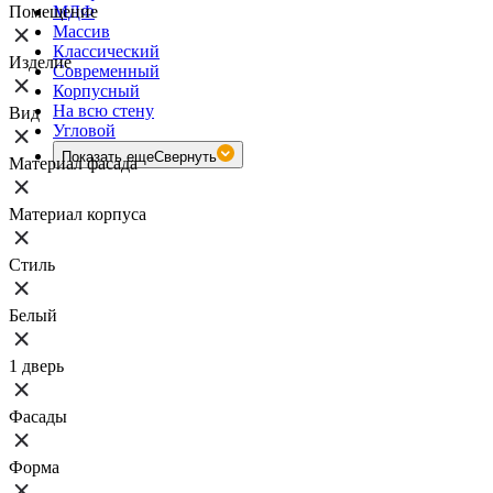
Помещение
МДФ
Массив
Классический
Изделие
Современный
Корпусный
На всю стену
Вид
Угловой
Показать еще
Свернуть
Материал фасада
Материал корпуса
Стиль
Белый
1 дверь
Фасады
Форма