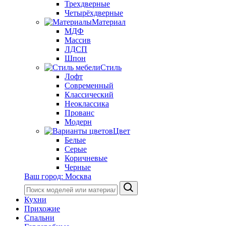
Трехдверные
Четырёхдверные
Материал
МДФ
Массив
ЛДСП
Шпон
Стиль
Лофт
Современный
Классический
Неоклассика
Прованс
Модерн
Цвет
Белые
Серые
Коричневые
Черные
Ваш город:
Москва
Кухни
Прихожие
Спальни