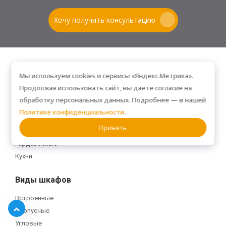
Хочу получить консультацию
Мы используем cookies и сервисы «Яндекс.Метрика».
Помещение
Продолжая использовать сайт, вы даете согласие на
обработку персональных данных. Подробнее — в нашей
Прихожие
Политике конфиденциальности
.
Спальни
Принять
Гостиные
Гардеробные
Кухни
Виды шкафов
Встроенные
Корпусные
Угловые