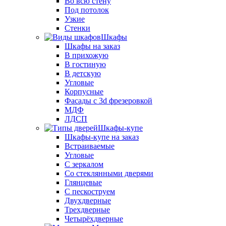
Во всю стену
Под потолок
Узкие
Стенки
Шкафы
Шкафы на заказ
В прихожую
В гостиную
В детскую
Угловые
Корпусные
Фасады с 3d фрезеровкой
МДФ
ЛДСП
Шкафы-купе
Шкафы-купе на заказ
Встраиваемые
Угловые
С зеркалом
Со стеклянными дверями
Глянцевые
С пескоструем
Двухдверные
Трехдверные
Четырёхдверные