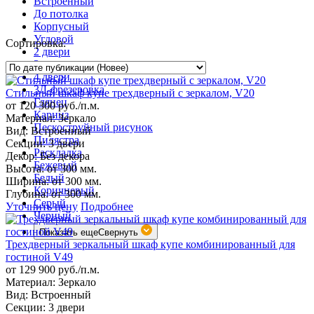
Встроенный
До потолка
Корпусный
Угловой
Сортировка:
2 двери
3 двери
4 двери
3Д-фрезеровка
Стильный шкаф купе трехдверный с зеркалом, V20
Глянец
от 120 300 руб./п.м.
Карниз
Материал:
Зеркало
Пескоструйный рисунок
Вид:
Встроенный
Пилястра
Секции:
3 двери
Раскладка
Декор:
Без декора
Бежевый
Высота:
от 300 мм.
Белый
Ширина:
от 300 мм.
Коричневый
Глубина:
от 300 мм.
Серый
Уточнить цену
Подробнее
Черный
Показать еще
Свернуть
Трехдверный зеркальный шкаф купе комбинированный для
гостиной V49
от 129 900 руб./п.м.
Материал:
Зеркало
Вид:
Встроенный
Секции:
3 двери