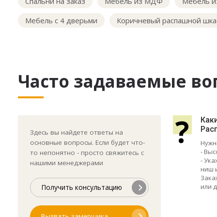
Спальни на заказ
Мебель из МДФ
Мебель и
Мебель с 4 дверьми
Коричневый распашной шк
Часто задаваемые во
?
Как
Рас
Здесь вы найдете ответы на
основные вопросы. Если будет что-
Нужн
- Выс
то непонятно - просто свяжитесь с
- Ук
нашими менеджерами
ниш 
Зака
или д
Получить консультацию
Вызвать замерщика