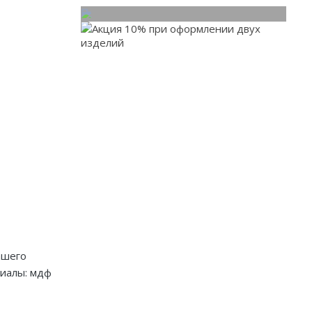
При заказе от двух
изделий действует скидка
до 10%
Работаем только по индивидуальным
проектам. Адаптируем лучшие идеи
дизайнеров под Ваши потребности.
ашего
риалы: мдф