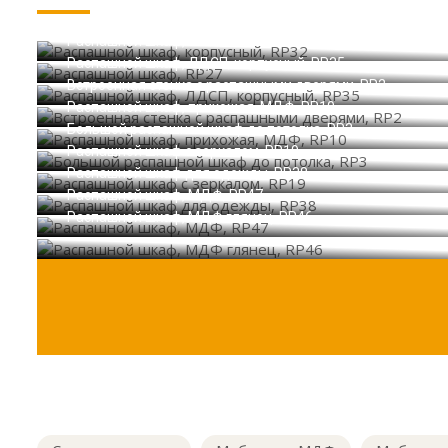
Распашной шкаф, корпусный, RP32
Распашной шкаф, RP27
Распашной шкаф, ЛДСП, корпусный, RP35
Встроенная стенка с распашными дверями, RP2
Распашной шкаф, прихожая, МДФ, RP10
Большой распашной шкаф до потолка, RP3
Распашной шкаф с зеркалом, RP19
Распашной шкаф для одежды, RP38
Распашной шкаф, МДФ, RP47
Распашной шкаф, МДФ глянец, RP46