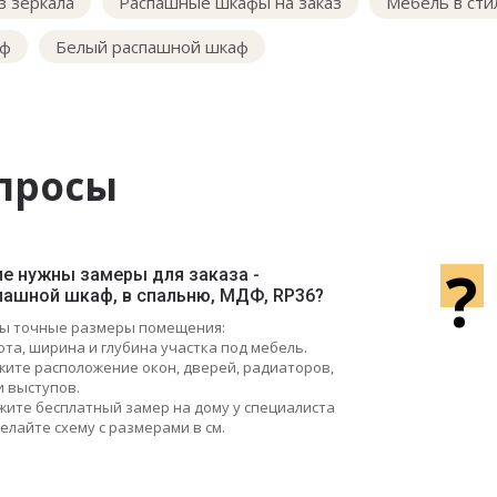
з зеркала
Распашные шкафы на заказ
Мебель в ст
аф
Белый распашной шкаф
просы
?
ие нужны замеры для заказа -
пашной шкаф, в спальню, МДФ, RP36?
ы точные размеры помещения:
ота, ширина и глубина участка под мебель.
ажите расположение окон, дверей, радиаторов,
и выступов.
жите бесплатный замер на дому у специалиста
елайте схему с размерами в см.