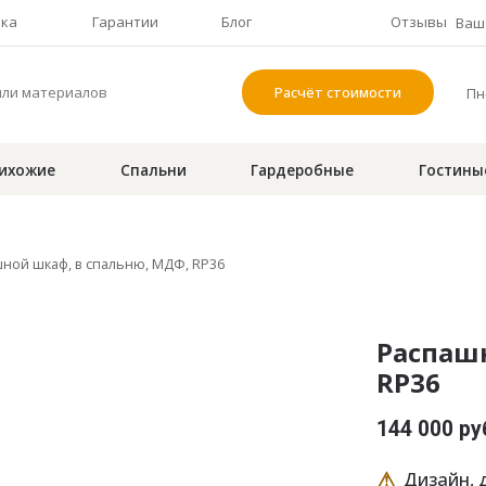
чка
Гарантии
Блог
Отзывы
Ваш 
Расчёт стоимости
Пн-
ихожие
Спальни
Гардеробные
Гостины
ной шкаф, в спальню, МДФ, RP36
Распаш
RP36
144 000 ру
⚠
Дизайн, д