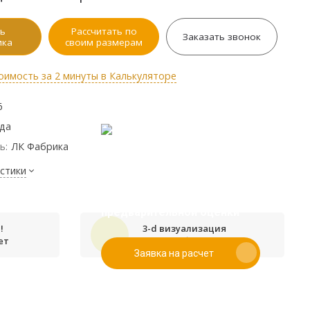
ь
Рассчитать по
Заказать звонок
ика
своим размерам
оимость за 2 минуты в Калькуляторе
6
ода
ь:
ЛК Фабрика
стики
Если у вас есть эскиз то вы
можете отправить его нам для
предварительной оценки
!
3-d визуализация
ет
проекта бесплатно
Заявка на расчет