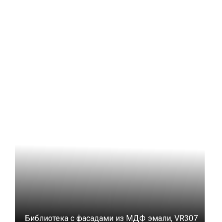
Библиотека с фасадами из МДФ эмали, VR307