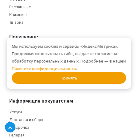
Распашные
Книжные
Тв зона
Популярное
Мы используем cookies и сервисы «Яндекс.Метрика».
Встраиваемые шкафы
Продолжая использовать сайт, вы даете согласие на
Белые шкафы
обработку персональных данных. Подробнее — в нашей
Серые шкафы
Политике конфиденциальности
.
Шкафы-купе в нишу
Принять
Для одежды
В стиле минимализм
Информация покупателям
Услуги
Доставка и сборка
Рассрочка
Галерея