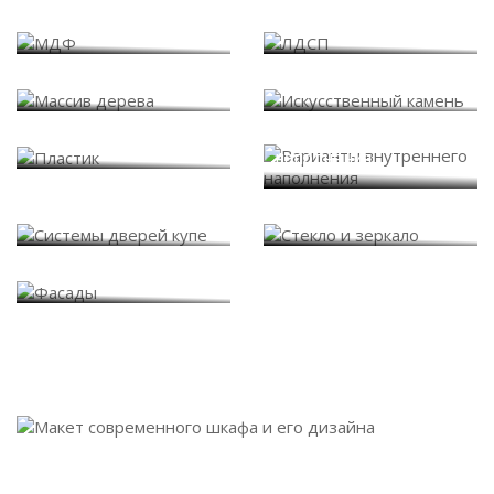
МДФ
ЛДСП
Массив дерева
Искусственный камень
Варианты внутреннего
Пластик
наполнения
Системы дверей купе
Стекло и зеркало
Фасады