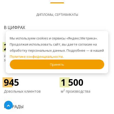
ДИПЛОМЫ, СЕРТИФИКАТЫ
В ЦИФРАХ
Мы используем cookies и сервисы «Яндекс.Метрика».
2 750
35 500
Продолжая использовать сайт, вы даете согласие на
обработку персональных данных. Подробнее — в нашей
Изготовили изделий на
Использовали м
2 ЛДСП и
Политике конфиденциальности
.
заказ
МДФ
Принять
945
1 500
2
Довольных клиентов
м
производства
НАГРАДЫ