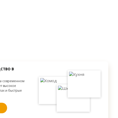
2 двери
Секции:
2 двери
Фацет
Декор:
Без декора
от 300 мм.
Высота:
от 300 мм.
от 300 мм.
Ширина:
от 300 мм.
от 300 мм.
Глубина:
от 300 мм.
СТВО В
на современном
ет высокое
апах и быстрые