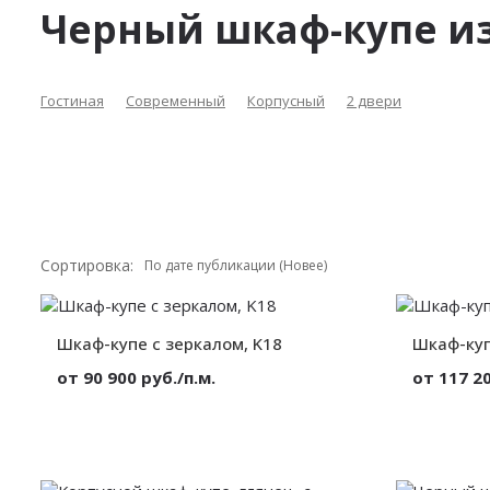
Черный шкаф-купе из
Гостиная
Современный
Корпусный
2 двери
Сортировка:
Шкаф-купе с зеркалом, K18
Шкаф-куп
от 90 900 руб./п.м.
от 117 20
Материал:
Зеркало
Материал:
Вид:
Корпусный
Вид:
Секции:
2 двери
Секции:
Декор:
Без декора
Декор: