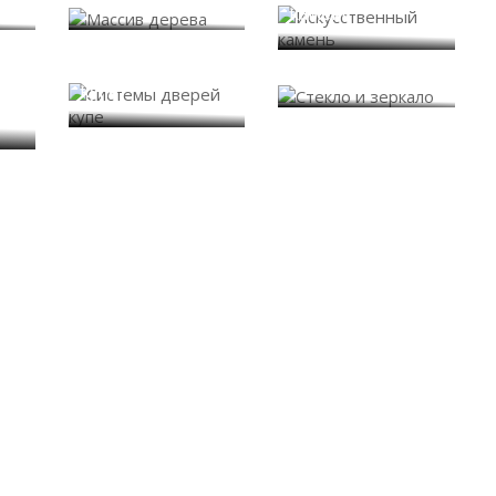
камень
Системы дверей
Стекло и зеркало
купе