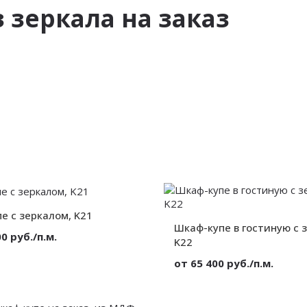
 зеркала на заказ
е с зеркалом, K21
Шкаф-купе в гостиную с 
0 руб./п.м.
K22
Зеркало
от 65 400 руб./п.м.
Корпусный
3 двери
Материал:
Без декора
Вид: