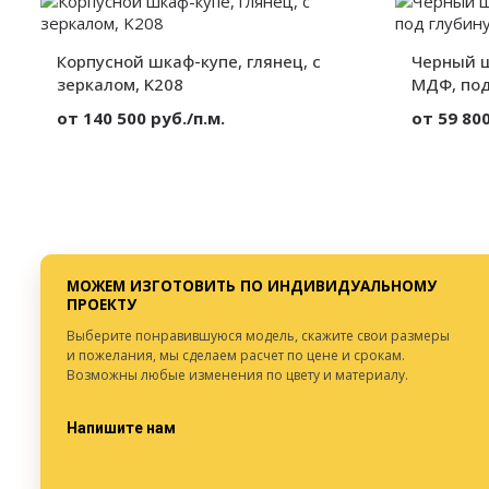
Высота:
от 300 мм.
Высота:
Ширина:
от 300 мм.
Ширина:
Глубина:
от 300 мм.
Глубина:
Корпусной шкаф-купе, глянец, с
Черный ш
зеркалом, K208
МДФ, под
от 140 500 руб./п.м.
от 59 800
Материал:
МДФ
Материал:
Вид:
Корпусный
Секции:
Секции:
4 двери
Декор:
Декор:
Глянец
Высота:
Высота:
от 300 мм.
Ширина:
Ширина:
от 300 мм.
Глубина:
МОЖЕМ ИЗГОТОВИТЬ ПО ИНДИВИДУАЛЬНОМУ
Глубина:
от 300 мм.
ПРОЕКТУ
Выберите понравившуюся модель, скажите свои размеры
и пожелания, мы сделаем расчет по цене и срокам.
Возможны любые изменения по цвету и материалу.
Напишите нам