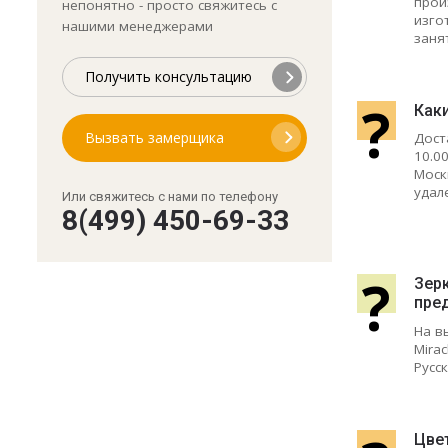
прои
непонятно - просто свяжитесь с
изго
нашими менеджерами
заня
Получить консультацию
?
Как
Вызвать замерщика
Дост
10.0
Моск
удал
Или свяжитесь с нами по телефону
8(499) 450-69-33
?
Зер
пре
На в
Mirac
Русс
Цвет