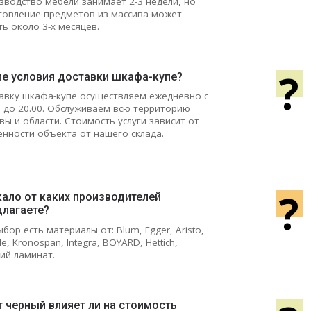
зводство мебели занимает 2-3 недели, но
товление предметов из массива может
ть около 3-х месяцев.
?
ие условия доставки шкафа-купе?
авку шкафа-купе осуществляем ежедневно с
0 до 20.00. Обслуживаем всю территорию
вы и области. Стоимость услуги зависит от
енности объекта от нашего склада.
?
кало от каких производителей
длагаете?
ыбор есть материалы от: Blum, Egger, Aristo,
le, Kronospan, Integra, BOYARD, Hettich,
кий ламинат.
 черный влияет ли на стоимость