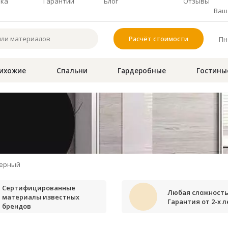
чка
Гарантии
Блог
Отзывы
Ваш 
Расчёт стоимости
Пн-
ихожие
Спальни
Гардеробные
Гостины
ерный
Сертифицированные
Любая сложность
материалы известных
Гарантия от 2-х л
брендов