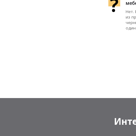
?
меб
Нет.
из п
черн
один
Инте