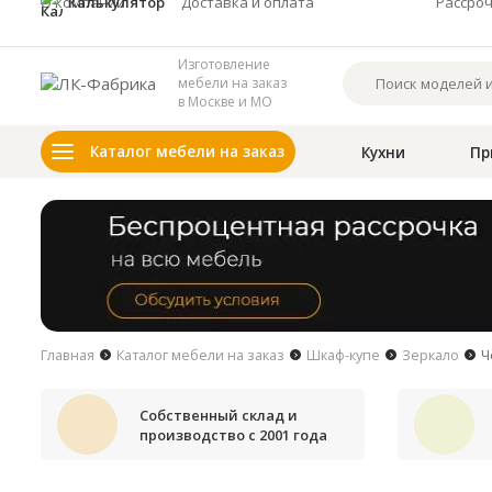
О компании
Калькулятор
Доставка и оплата
Рассро
Изготовление
мебели на заказ
в Москве и МО
Каталог мебели на заказ
Кухни
Пр
Главная
Каталог мебели на заказ
Шкаф-купе
Зеркало
Ч
Собственный склад и
производство с 2001 года