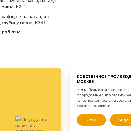
Секции:
от 300 мм.
Декор:
от 300 мм.
от 300 мм.
каф купе на заказ, из
Высота:
Ширина:
 глубину ниши, K241
Глубина:
 руб./п.м.
МДФ
2 двери
Раскладка
от 300 мм.
от 300 мм.
от 300 мм.
СОБСТВЕННОЕ ПРОИЗВОД
МОСКВЕ
Вся мебель изготавливаются 
оборудовании, что гарантиру
качество, контроль на всех эт
сроки изготовления.
Фото
Видео