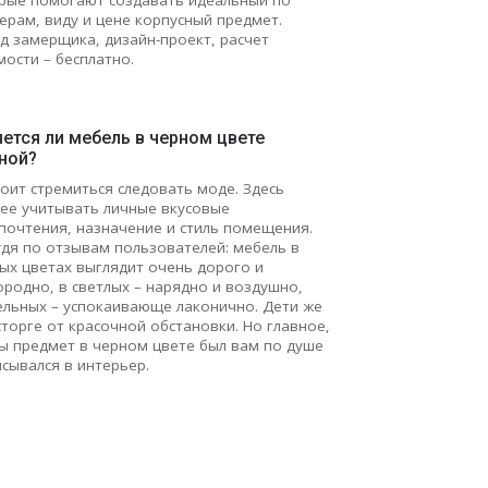
ерам, виду и цене корпусный предмет.
д замерщика, дизайн-проект, расчет
мости – бесплатно.
ется ли мебель в черном цвете
ной?
тоит стремиться следовать моде. Здесь
ее учитывать личные вкусовые
почтения, назначение и стиль помещения.
удя по отзывам пользователей: мебель в
ых цветах выглядит очень дорого и
ородно, в светлых – нарядно и воздушно,
ельных – успокаивающе лаконично. Дети же
сторге от красочной обстановки. Но главное,
ы предмет в черном цвете был вам по душе
исывался в интерьер.