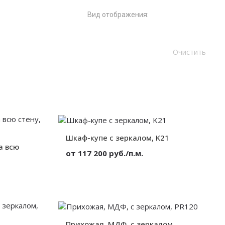
Вид отображения:
Шкаф-купе с зеркалом, K21
а всю
от 117 200 руб./п.м.
Материал:
Зеркало
Вид:
Корпусный
Секции:
3 двери
Стекло
Декор:
Без декора
Корпусный
5 двери
Высота:
от 300 мм.
Без декора
Ширина:
от 300 мм.
Прихожая, МДФ, с зеркалом,