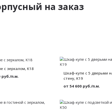
рпусный на заказ
е с зеркалом, K18
Шкаф-купе c 5 дверьми н
 руб./п.м.
стену, K19
Зеркало
от 54 600 руб./п.м.
Корпусный
2 двери
Материал:
Без декора
Вид:
Секции:
от 300 мм.
Декор:
от 300 мм.