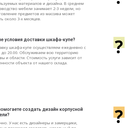
льзуемых материалов и дизайна. В среднем
зводство мебели занимает 2-3 недели, но
товление предметов из массива может
ть около 3-х месяцев.
?
ие условия доставки шкафа-купе?
авку шкафа-купе осуществляем ежедневно с
0 до 20.00. Обслуживаем всю территорию
вы и области. Стоимость услуги зависит от
енности объекта от нашего склада.
?
помогаете создать дизайн корпусной
ели?
чно. У нас есть дизайнеры и замерщики,
рые помогают создавать идеальный по