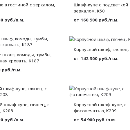
от 300 мм.
е в гостиной с зеркалом,
Шкаф-купе с подсветкой 
Высота:
Ширина:
зеркалом, K50
Глубина:
0 руб./п.м.
от 160 900 руб./п.м.
Зеркало
Материал:
Корпусный
Вид:
2 двери
Секции:
Без декора
Декор:
Корпусной шкаф, глянец,
: шкаф, комоды, тумбы,
от 300 мм.
Высота:
от 142 300 руб./п.м.
от 300 мм.
Ширина:
ная кровать, K187
от 300 мм.
Глубина:
Материал:
 руб./п.м.
Вид:
Секции:
МДФ
Декор:
Корпусный
3 двери
Высота:
Глянец
Ширина:
Глубина:
й шкаф-купе, глянец, с
от 300 мм.
Корпусной шкаф-купе, с
от 300 мм.
, K208
фотопечатью, K209
от 300 мм.
0 руб./п.м.
от 54 900 руб./п.м.
МДФ
Материал: