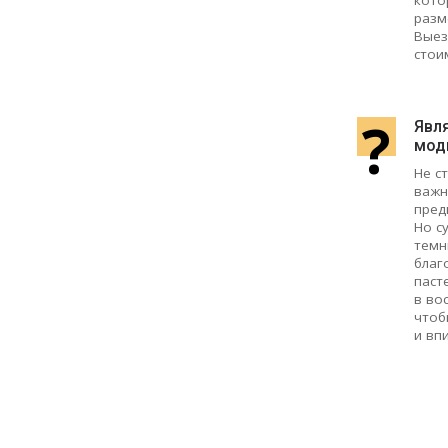
разм
Выез
стои
?
Явля
мод
Не с
важн
пред
Но с
темн
благ
паст
в во
чтоб
и вп