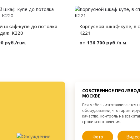
Корпусный
Вид:
4 двери
Секции:
Глянец
Декор:
й шкаф-купе до потолка
от 300 мм.
Корпусной шкаф-купе, в 
Высота:
от 300 мм.
Ширина:
одаж, K220
K221
от 300 мм.
Глубина:
0 руб./п.м.
от 136 700 руб./п.м.
МДФ
Материал:
Корпусный
Вид:
2 двери
Секции:
Глянец
Декор:
от 300 мм.
Высота:
от 300 мм.
Ширина:
СОБСТВЕННОЕ ПРОИЗВОД
от 300 мм.
Глубина:
МОСКВЕ
Вся мебель изготавливаются 
оборудовании, что гарантиру
качество, контроль на всех эт
сроки изготовления.
Фото
Видео