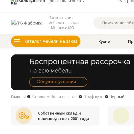
О компании
Калькулятор
Доставка и оплата
Рассро
Изготовление
мебели на заказ
в Москве и МО
Каталог мебели на заказ
Кухни
Пр
Главная
Каталог мебели на заказ
Шкаф-купе
Черный
Собственный склад и
производство с 2001 года