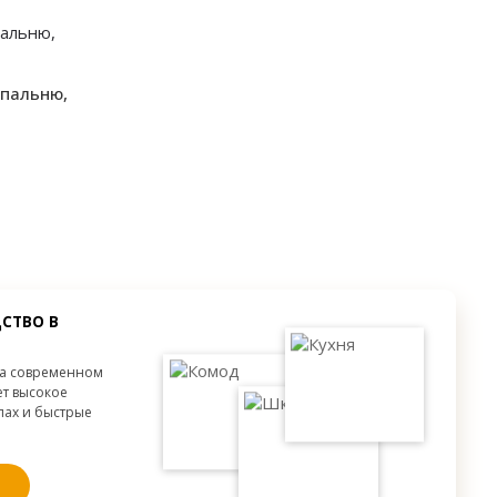
Корпусный
Вид:
Корпусный
3 двери
Секции:
2 двери
Глянец
Декор:
Глянец
спальню,
от 300 мм.
Высота:
от 300 мм.
от 300 мм.
Ширина:
от 300 мм.
от 300 мм.
Глубина:
от 300 мм.
МДФ
Корпусный
2 двери
Глянец
от 300 мм.
от 300 мм.
СТВО В
от 300 мм.
на современном
ет высокое
апах и быстрые