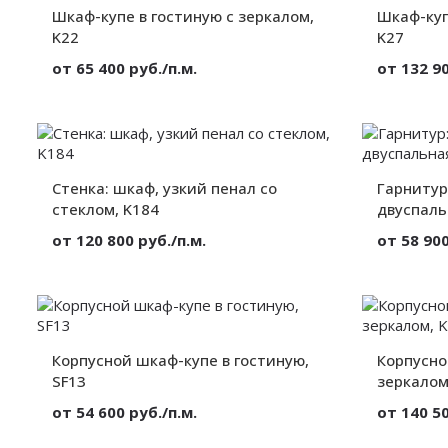
Глубина:
от 300 мм.
Глубина:
Шкаф-купе в гостиную с зеркалом,
Шкаф-куп
K22
K27
от 65 400 руб./п.м.
от 132 90
Материал:
Зеркало
Материал:
Вид:
Корпусный
Вид:
Секции:
2 двери
Секции:
Декор:
Фацет
Декор:
Стенка: шкаф, узкий пенал со
Высота:
от 300 мм.
Гарнитур
Высота:
Ширина:
от 300 мм.
Ширина:
стеклом, K184
двуспаль
Глубина:
от 300 мм.
Глубина:
от 120 800 руб./п.м.
от 58 900
Материал:
МДФ
Материал:
Вид:
Корпусный
Вид:
Секции:
2 двери
Секции:
Декор:
Глянец
Декор:
Корпусной шкаф-купе в гостиную,
Высота:
от 300 мм.
Корпусно
Высота:
Ширина:
от 300 мм.
Ширина:
SF13
зеркалом
Глубина:
от 300 мм.
Глубина:
от 54 600 руб./п.м.
от 140 50
Материал:
ЛДСП
Материал: