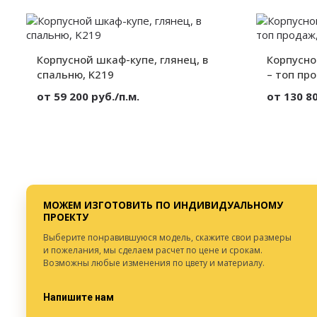
Вид:
Корпусный
Вид:
Секции:
3 двери
Секции:
Декор:
Фотофасад
Декор:
Корпусной шкаф-купе, глянец, в
Высота:
от 300 мм.
Корпусно
Высота:
Ширина:
от 300 мм.
Ширина:
спальню, K219
– топ пр
Глубина:
от 300 мм.
Глубина:
от 59 200 руб./п.м.
от 130 80
Материал:
МДФ
Материал:
Вид:
Корпусный
Вид:
Секции:
2 двери
Секции:
Декор:
Глянец
Декор:
Высота:
от 300 мм.
Высота:
Ширина:
от 300 мм.
Ширина:
МОЖЕМ ИЗГОТОВИТЬ ПО ИНДИВИДУАЛЬНОМУ
Глубина:
от 300 мм.
Глубина:
ПРОЕКТУ
Выберите понравившуюся модель, скажите свои размеры
и пожелания, мы сделаем расчет по цене и срокам.
Возможны любые изменения по цвету и материалу.
Напишите нам