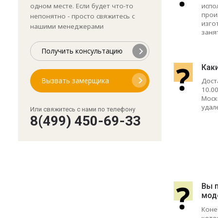
испо
одном месте. Если будет что-то
прои
непонятно - просто свяжитесь с
изго
нашими менеджерами
заня
Получить консультацию
?
Как
Вызвать замерщика
Дост
10.0
Моск
удал
Или свяжитесь с нами по телефону
8(499) 450-69-33
?
Вы 
мод
Коне
кото