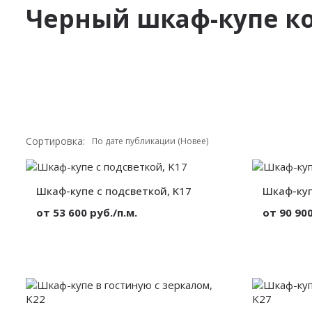
Черный шкаф-купе ко
Сортировка:
Шкаф-купе с подсветкой, K17
Шкаф-куп
от 53 600 руб./п.м.
от 90 900
Материал:
Стекло
Материал:
Вид:
Корпусный
Вид:
Секции:
3 двери
Секции:
Декор:
Без декора
Декор:
Высота:
от 300 мм.
Высота:
Ширина:
от 300 мм.
Ширина: