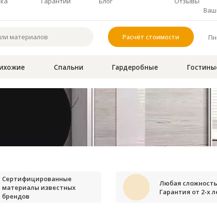
чка
Гарантии
Блог
Отзывы
Ваш 
Расчёт стоимости
Пн-
ихожие
Спальни
Гардеробные
Гостины
Сертифицированные
Любая сложность
материалы известных
Гарантия от 2-х л
брендов