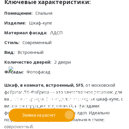
Ключевые характеристики:
Помещение:
Спальня
Изделие:
Шкаф-купе
Материал фасада:
ЛДСП
Стиль:
Современный
Вид:
Встроенный
Количество дверей:
2 двери
Фасады:
Фотофасад
Шкаф, в комнате, встроенный, SF5
, от московской
фабрики ЛК-Фабрика — это качественное решение для
Если у вас есть эскиз то вы можете отправить его
При заказе от двух изделий
вашего интерьера. Это изделие категории: шкаф-купе, с
нам для предварительной оценки
действует скидка до 10%
видом конструкции: встроенный, и фасадами:
фотофасад. Основные материалы: лдсп. Идеально
Заявка на расчет
Работаем только по индивидуальным проектам.
подходит для помещения типа спальня в стиле:
Адаптируем лучшие идеи дизайнеров под Ваши
современный.
потребности.