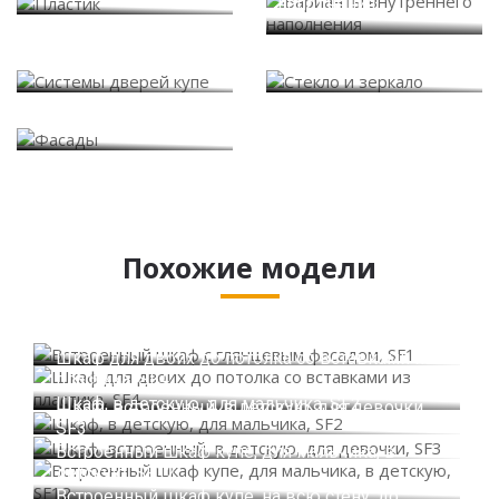
наполнения
Системы дверей купе
Стекло и зеркало
Фасады
Похожие модели
Встроенный шкаф с глянцевым фасадом, SF1
Шкаф для двоих до потолка со вставками из
пластика, SF4
Шкаф, в детскую, для мальчика, SF2
Шкаф, встроенный, в детскую, для девочки,
SF3
Встроенный шкаф купе, для мальчика, в
детскую, SF12
Встроенный шкаф купе, на всю стену, до