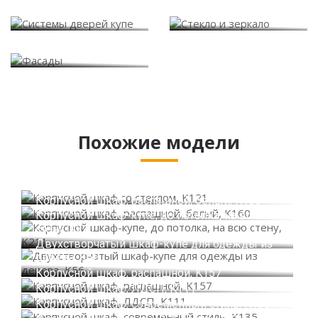
Системы дверей купе
Стекло и зеркало
Фасады
Похожие модели
Корпусной шкаф со стеклом, K121
Корпусной шкаф, распашной, белый, K160
Корпусной шкаф-купе, до потолка, на всю
стену, K211
Двухстворчатый шкаф-купе для одежды из
дерева, K56
Корпусной шкаф, распашной, K157
Корпусной шкаф, ЛДСП, K111
Корпусной шкаф, современный стиль, K135