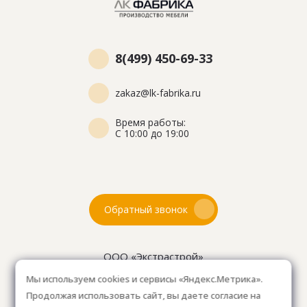
8(499) 450-69-33
zakaz@lk-fabrika.ru
Время работы:
С 10:00 до 19:00
Обратный звонок
ООО «Экстрастрой»
ИНН: 7716802625
Мы используем cookies и сервисы «Яндекс.Метрика».
ОГРН 1157746804753
Продолжая использовать сайт, вы даете согласие на
Как проехать
: 15км от Мкад, в среднем 10-15 мин. на