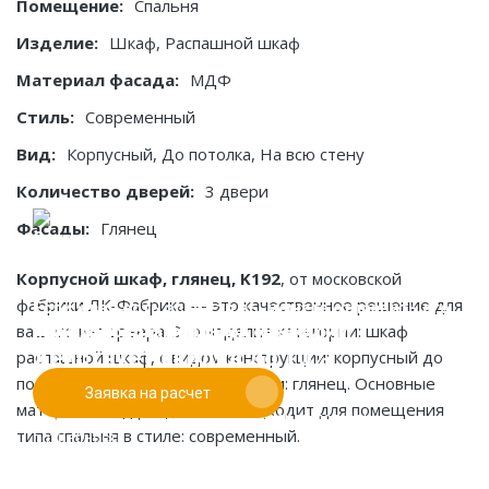
Помещение:
Спальня
Изделие:
Шкаф, Распашной шкаф
Материал фасада:
МДФ
Стиль:
Современный
Вид:
Корпусный, До потолка, На всю стену
Количество дверей:
3 двери
Фасады:
Глянец
Корпусной шкаф, глянец, K192
, от московской
фабрики ЛК-Фабрика — это качественное решение для
Если у вас есть эскиз то вы можете отправить его
При заказе от двух изделий
вашего интерьера. Это изделие категории: шкаф
нам для предварительной оценки
действует скидка до 10%
распашной шкаф, с видом конструкции: корпусный до
потолка на всю стену, и фасадами: глянец. Основные
Заявка на расчет
Работаем только по индивидуальным проектам.
материалы: мдф. Идеально подходит для помещения
Адаптируем лучшие идеи дизайнеров под Ваши
типа спальня в стиле: современный.
потребности.