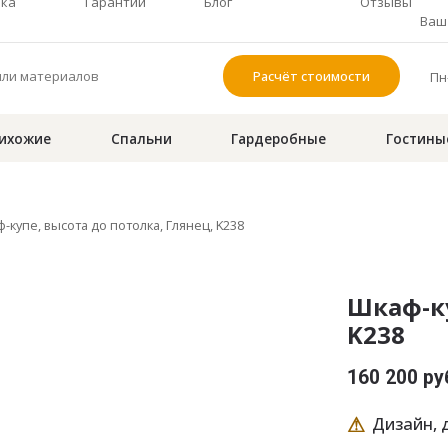
чка
Гарантии
Блог
Отзывы
Ваш 
Расчёт стоимости
Пн-
ихожие
Спальни
Гардеробные
Гостины
-купе, высота до потолка, Глянец, K238
Шкаф-ку
K238
160 200 ру
⚠
Дизайн, д