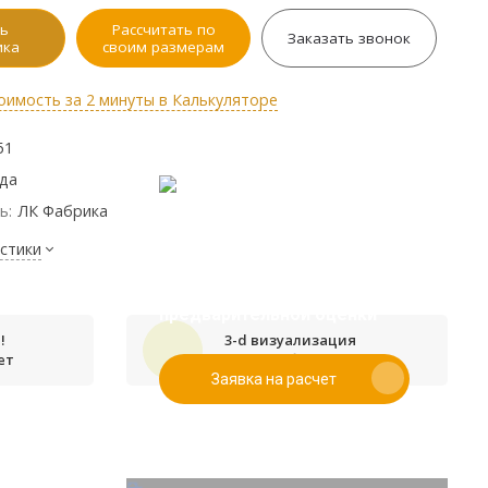
ь
Рассчитать по
Заказать звонок
ика
своим размерам
оимость за 2 минуты в Калькуляторе
51
ода
ь:
ЛК Фабрика
стики
Если у вас есть эскиз то вы
можете отправить его нам для
предварительной оценки
!
3-d визуализация
ет
проекта бесплатно
Заявка на расчет