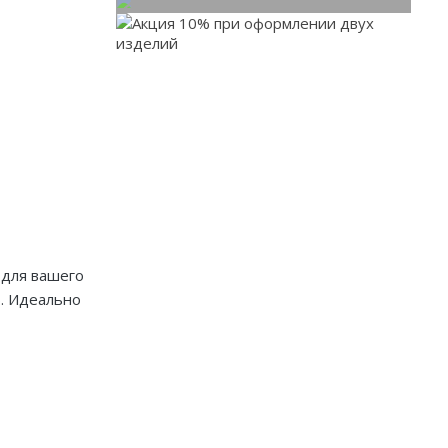
При заказе от двух
изделий действует скидка
до 10%
Работаем только по индивидуальным
проектам. Адаптируем лучшие идеи
дизайнеров под Ваши потребности.
 для вашего
ф. Идеально