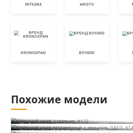
INTEGRA
ARISTO
KRONOSPAN
BOYARD
Похожие модели
Корпусной шкаф, с спальню, K172
Корпусной шкаф пятидверный, с зеркалом, ЛДСП, K142
Шкаф с полками для телевизора и книг, K194
Зеркальный шкаф в спальню «Эконом», K34