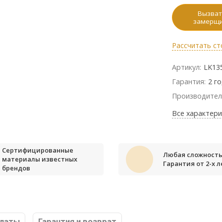
Вызват
замерщ
Рассчитать ст
Артикул:
LK13
Гарантия:
2 г
Производител
Все характери
Сертифицированные
Любая сложность
материалы известных
Гарантия от 2-х л
брендов
платы
Гарантия и возврат