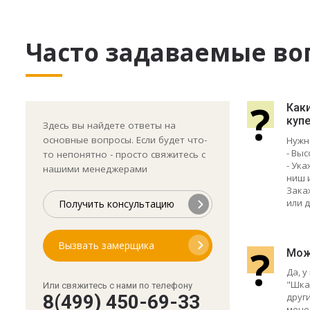
Часто задаваемые во
?
Как
купе
Здесь вы найдете ответы на
основные вопросы. Если будет что-
Нужн
- Выс
то непонятно - просто свяжитесь с
- Ук
нашими менеджерами
ниш 
Зака
или д
Получить консультацию
Вызвать замерщика
?
Мож
Да, 
"Шкаф
Или свяжитесь с нами по телефону
друг
8(499) 450-69-33
мене