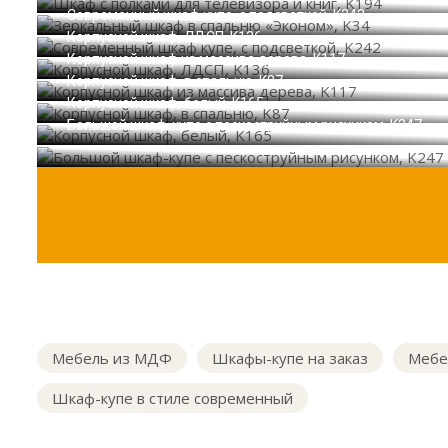
Современный шкаф купе, с подсветкой, K242
Корпусной шкаф, ЛДСП, K136
Корпусной шкаф из массива дерева, K117
Корпусной шкаф, в спальню, K87
Корпусной шкаф, белый, K165
Большой шкаф-купе с пескоструйным рисунком, K247
Мебель из МДФ
Шкафы-купе на заказ
Мебе
Шкаф-купе в стиле современный