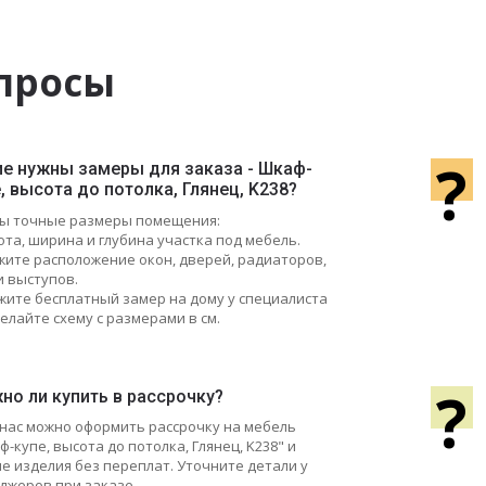
просы
?
ие нужны замеры для заказа - Шкаф-
, высота до потолка, Глянец, K238?
ы точные размеры помещения:
ота, ширина и глубина участка под мебель.
ажите расположение окон, дверей, радиаторов,
и выступов.
жите бесплатный замер на дому у специалиста
елайте схему с размерами в см.
?
но ли купить в рассрочку?
у нас можно оформить рассрочку на мебель
-купе, высота до потолка, Глянец, K238" и
ие изделия без переплат. Уточните детали у
джеров при заказе.