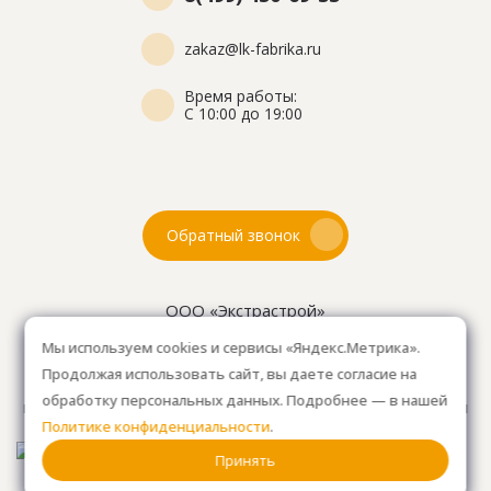
zakaz@lk-fabrika.ru
Время работы:
С 10:00 до 19:00
Обратный звонок
ООО «Экстрастрой»
ИНН: 7716802625
Мы используем cookies и сервисы «Яндекс.Метрика».
ОГРН 1157746804753
Продолжая использовать сайт, вы даете согласие на
Как проехать
: 15км от Мкад, в среднем 10-15 мин. на
обработку персональных данных. Подробнее — в нашей
машине.
Для клиентов без авто, оплачиваем такси
Политике конфиденциальности
.
от м. Анино.
Принять