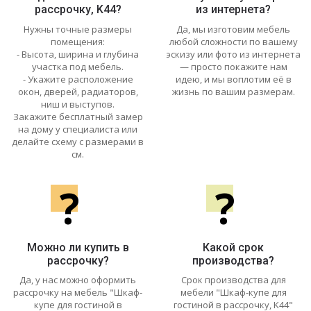
рассрочку, K44?
из интернета?
Нужны точные размеры
Да, мы изготовим мебель
помещения:
любой сложности по вашему
- Высота, ширина и глубина
эскизу или фото из интернета
участка под мебель.
— просто покажите нам
- Укажите расположение
идею, и мы воплотим её в
окон, дверей, радиаторов,
жизнь по вашим размерам.
ниш и выступов.
Закажите бесплатный замер
на дому у специалиста или
делайте схему с размерами в
см.
?
?
Можно ли купить в
Какой срок
рассрочку?
производства?
Да, у нас можно оформить
Срок производства для
рассрочку на мебель "Шкаф-
мебели "Шкаф-купе для
купе для гостиной в
гостиной в рассрочку, K44"