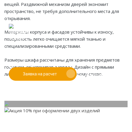
вещей. Раздвижной механизм дверей экономит
пространство, не требуя дополнительного места для
открывания.
Материалы корпуса и фасадов устойчивы к износу,
поверхность легко очищается мягкой тканью и
специализированными средствами.
Если у вас есть эскиз то вы можете отправить его
При заказе от двух изделий
нам для предварительной оценки
Размеры шкафа рассчитаны для хранения предметов
действует скидка до 10%
гостиной, обеспечивая порядок. Дизайн с прямыми
линиями соответствует современному стилю.
Заявка на расчет
Работаем только по индивидуальным проектам.
Адаптируем лучшие идеи дизайнеров под Ваши
потребности.