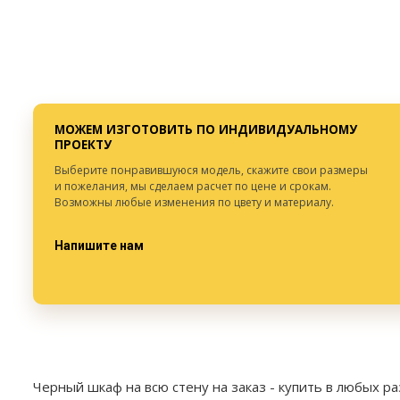
Вид:
Декор:
Материал:
МДФ
Вид:
Корпусный
Высота:
Секции:
4 двери
Ширина:
Декор:
3Д-фрезеровка
Глубина:
Высота:
от 300 мм.
Ширина:
от 300 мм.
МОЖЕМ ИЗГОТОВИТЬ ПО ИНДИВИДУАЛЬНОМУ
Глубина:
от 300 мм.
ПРОЕКТУ
Выберите понравившуюся модель, скажите свои размеры
и пожелания, мы сделаем расчет по цене и срокам.
Возможны любые изменения по цвету и материалу.
Напишите нам
Черный шкаф на всю стену на заказ
- купить в любых р