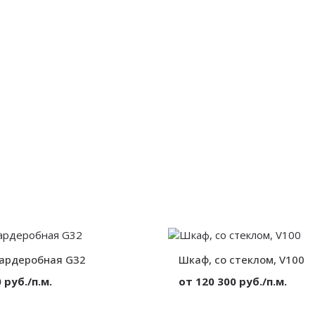
от 300 мм.
Глубина:
гардеробная G32
Шкаф, со стеклом, V100
 руб./п.м.
от 120 300 руб./п.м.
МДФ
Материал: