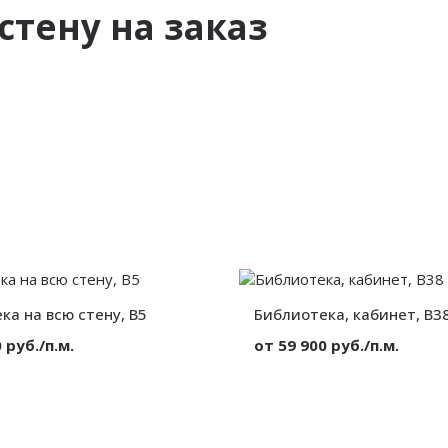
стену на заказ
ка на всю стену, B5
Библиотека, кабинет, B3
 руб./п.м.
от 59 900 руб./п.м.
МДФ
Материал:
На всю стену
Вид:
На
от 300 мм.
Высота:
от 300 мм.
Ширина: