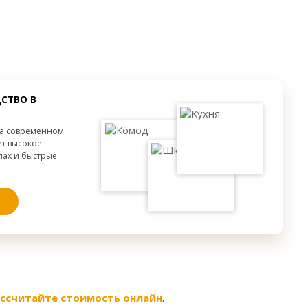
строенный
Без декора
от 300 мм.
от 300 мм.
от 300 мм.
СТВО В
на современном
ет высокое
апах и быстрые
ссчитайте стоимость онлайн
.