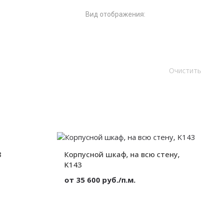
Вид отображения:
8
Корпусной шкаф, на всю стену,
K143
от 35 600 руб./п.м.
МДФ
 всю стену
Материал:
МДФ
Вид:
Корпусный
от 300 мм.
Секции:
1 дверь
от 300 мм.