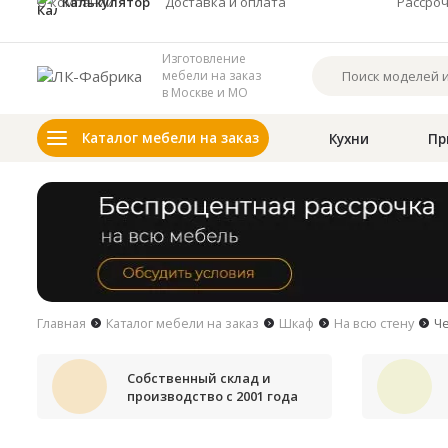
О компании
Калькулятор
Доставка и оплата
Рассро
Изготовление
мебели на заказ
в Москве и МО
Каталог мебели на заказ
Кухни
Пр
Главная
Каталог мебели на заказ
Шкаф
На всю стену
Ч
Собственный склад и
производство с 2001 года