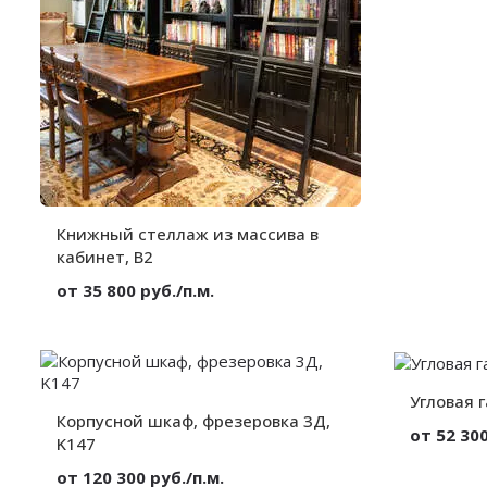
Глубина:
Книжный стеллаж из массива в
кабинет, B2
от 35 800 руб./п.м.
Материал:
Массив
Вид:
На всю стену
Декор:
Карниз
Высота:
от 300 мм.
Угловая 
Корпусной шкаф, фрезеровка 3Д,
Ширина:
от 300 мм.
от 52 300
Глубина:
от 300 мм.
K147
Материал:
от 120 300 руб./п.м.