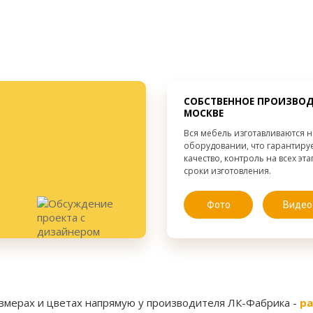
Корпусный
Вид:
В
Без декора
Декор:
от 300 мм.
Высота:
от 300 мм.
Ширина:
от 300 мм.
Глубина:
СОБСТВЕННОЕ ПРОИЗВОД
МОСКВЕ
Вся мебель изготавливаются 
оборудовании, что гарантиру
качество, контроль на всех эт
сроки изготовления.
Фото
Видео
азмерах и цветах напрямую у производителя ЛК-Фабрика -
ра