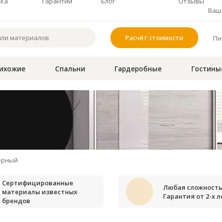
чка
Гарантии
Блог
Отзывы
Ваш 
Расчёт стоимости
Пн-
ихожие
Спальни
Гардеробные
Гостины
ерный
Сертифицированные
Любая сложность
материалы известных
Гарантия от 2-х л
брендов