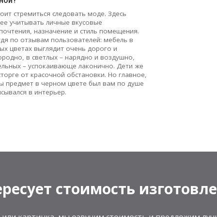
ной?
тоит стремиться следовать моде. Здесь
ее учитывать личные вкусовые
почтения, назначение и стиль помещения.
удя по отзывам пользователей: мебель в
ых цветах выглядит очень дорого и
ородно, в светлых – нарядно и воздушно,
ельных – успокаивающе лаконично. Дети же
сторге от красочной обстановки. Но главное,
ы предмет в черном цвете был вам по душе
исывался в интерьер.
ресует стоимость изготовл