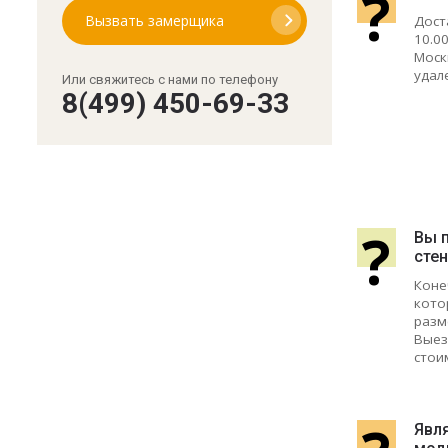
?
Вызвать замерщика
Дост
10.0
Моск
удал
Или свяжитесь с нами по телефону
8(499) 450-69-33
?
Вы 
сте
Коне
кото
разм
Выез
стои
Явля