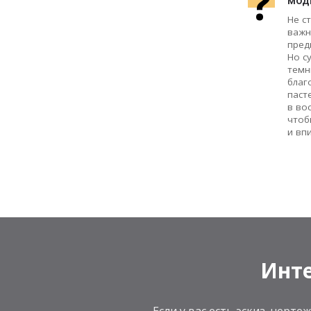
?
мод
Не с
важн
пред
Но с
темн
благ
паст
в во
чтоб
и вп
Инте