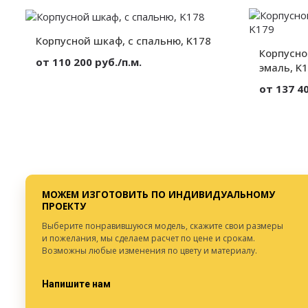
Секции:
2 двери
Секции:
Декор:
Глянец
Декор:
Высота:
от 300 мм.
Высота:
Корпусной шкаф, с спальню, K178
Ширина:
от 300 мм.
Ширина:
Корпусно
от 110 200 руб./п.м.
Глубина:
от 300 мм.
Глубина:
эмаль, K
Материал:
МДФ
от 137 40
Вид:
Корпусный
Секции:
2 двери
Материал:
Декор:
Глянец
Вид:
Секции:
Высота:
от 300 мм.
Декор:
Ширина:
от 300 мм.
Глубина:
от 300 мм.
Высота:
Ширина:
МОЖЕМ ИЗГОТОВИТЬ ПО ИНДИВИДУАЛЬНОМУ
Глубина:
ПРОЕКТУ
Выберите понравившуюся модель, скажите свои размеры
и пожелания, мы сделаем расчет по цене и срокам.
Возможны любые изменения по цвету и материалу.
Напишите нам