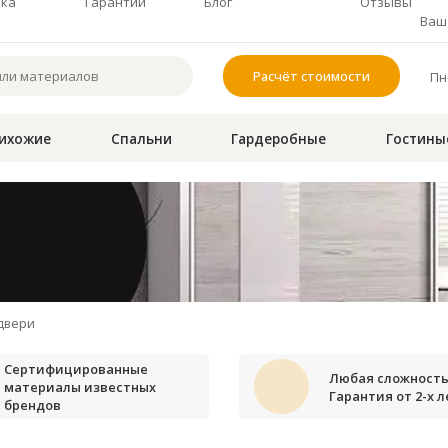
чка
Гарантии
Блог
Отзывы
Ваш 
Расчёт стоимости
Пн-
ихожие
Спальни
Гардеробные
Гостины
двери
Сертифицированные
Любая сложность
материалы известных
Гарантия от 2-х л
брендов