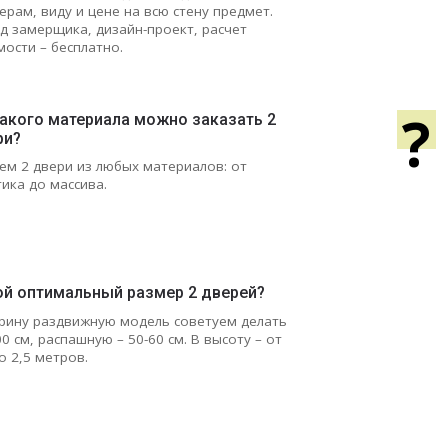
ерам, виду и цене на всю стену предмет.
д замерщика, дизайн-проект, расчет
мости – бесплатно.
?
какого материала можно заказать 2
ри?
ем 2 двери из любых материалов: от
тика до массива.
ой оптимальный размер 2 дверей?
рину раздвижную модель советуем делать
00 см, распашную – 50-60 см. В высоту – от
о 2,5 метров.