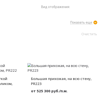
Вид отображения:
Показать еще
гкой
Большая прихожая, на всю стену,
оликом,
PR223
от 525 300 руб./п.м.
Материал:
ЛДСП
Вид:
Корпусный
Массив