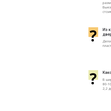
разм
Выез
стои
?
Из 
две
Дела
плас
?
Как
В ши
80-1
2,2 д