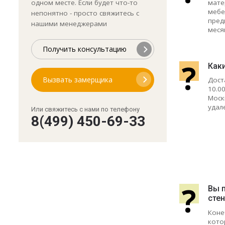
мате
одном месте. Если будет что-то
мебе
непонятно - просто свяжитесь с
пред
нашими менеджерами
меся
Получить консультацию
?
Как
Вызвать замерщика
Дост
10.0
Моск
удал
Или свяжитесь с нами по телефону
8(499) 450-69-33
?
Вы 
сте
Коне
кото