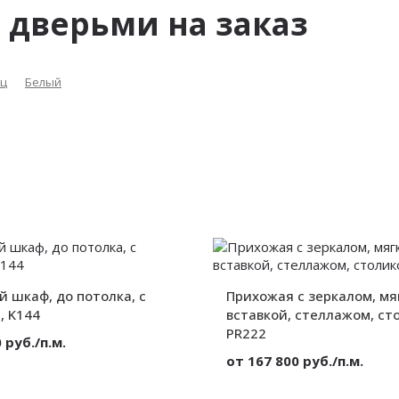
2 дверьми на заказ
ец
Белый
й шкаф, до потолка, с
Прихожая с зеркалом, мя
, K144
вставкой, стеллажом, ст
PR222
 руб./п.м.
от 167 800 руб./п.м.
ЛДСП
Корпусный
Материал: