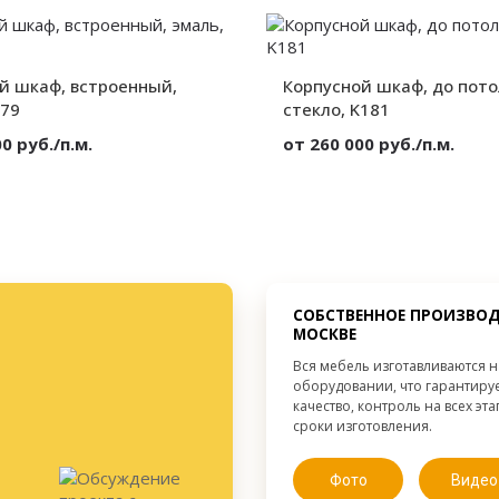
2 двери
Вид:
Без декора
Секции:
Декор:
от 300 мм.
от 300 мм.
й шкаф, встроенный,
Корпусной шкаф, до пото
Высота:
от 300 мм.
Ширина:
179
стекло, K181
Глубина:
0 руб./п.м.
от 260 000 руб./п.м.
МДФ
Материал:
Встроенный
Вид:
2 двери
Секции:
Глянец
Декор:
от 300 мм.
Высота:
от 300 мм.
Ширина:
СОБСТВЕННОЕ ПРОИЗВОД
от 300 мм.
Глубина:
МОСКВЕ
Вся мебель изготавливаются 
оборудовании, что гарантиру
качество, контроль на всех эт
сроки изготовления.
Фото
Видео