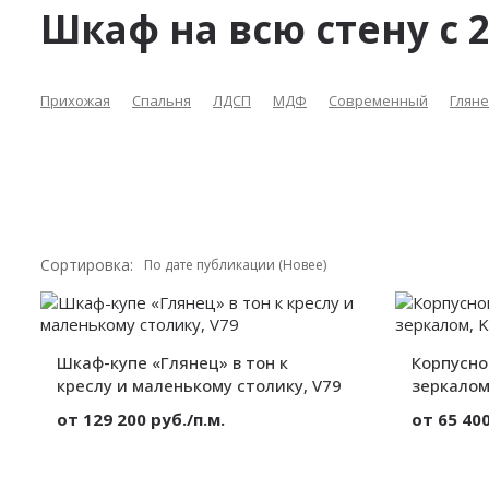
Шкаф на всю стену с 
Прихожая
Спальня
ЛДСП
МДФ
Современный
Глян
Сортировка:
Шкаф-купе «Глянец» в тон к
Корпусно
креслу и маленькому столику, V79
зеркалом
от 129 200 руб./п.м.
от 65 400
Материал:
МДФ
Материал:
Вид:
Встроенный
Вид: