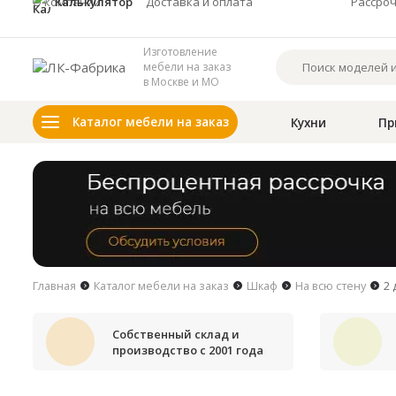
О компании
Калькулятор
Доставка и оплата
Рассро
Изготовление
мебели на заказ
в Москве и МО
Каталог мебели на заказ
Кухни
Пр
Главная
Каталог мебели на заказ
Шкаф
На всю стену
2 
Собственный склад и
производство с 2001 года