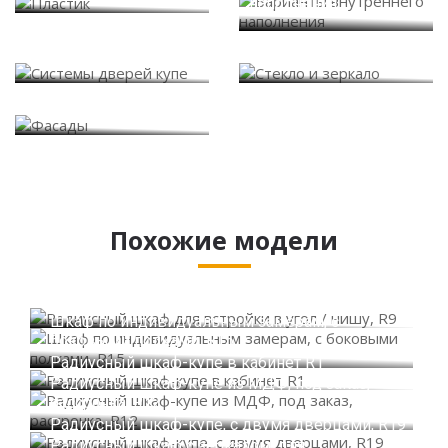
наполнения
Системы дверей купе
Стекло и зеркало
Фасады
Похожие модели
Радиусный шкаф для встройки в угол / нишу,
R9
Шкаф по индивидуальным замерам, с
боковыми полками, R15
Радиусный шкаф-купе в кабинет R1
Радиусный шкаф-купе из МДФ, под заказ,
рассрочка, R12
Радиусный шкаф-купе, с двумя дверцами, R19
Радиусный шкаф с зеркалом, для