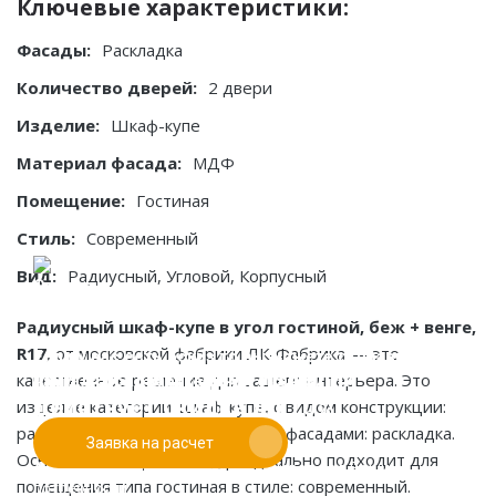
Ключевые характеристики:
Фасады:
Раскладка
Количество дверей:
2 двери
Изделие:
Шкаф-купе
Материал фасада:
МДФ
Помещение:
Гостиная
Стиль:
Современный
Вид:
Радиусный, Угловой, Корпусный
Радиусный шкаф-купе в угол гостиной, беж + венге,
R17
, от московской фабрики ЛК-Фабрика — это
Если у вас есть эскиз то вы можете отправить его
При заказе от двух изделий
качественное решение для вашего интерьера. Это
нам для предварительной оценки
действует скидка до 10%
изделие категории: шкаф-купе, с видом конструкции:
радиусный угловой корпусный, и фасадами: раскладка.
Заявка на расчет
Работаем только по индивидуальным проектам.
Основные материалы: мдф. Идеально подходит для
Адаптируем лучшие идеи дизайнеров под Ваши
помещения типа гостиная в стиле: современный.
потребности.