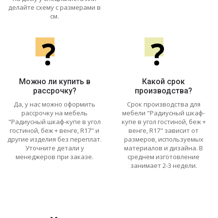
делайте схему с размерами в
см.
?
?
Можно ли купить в
Какой срок
рассрочку?
производства?
Да, у нас можно оформить
Срок производства для
рассрочку на мебель
мебели "Радиусный шкаф-
"Радиусный шкаф-купе в угол
купе в угол гостиной, беж +
гостиной, беж + венге, R17" и
венге, R17" зависит от
другие изделия без переплат.
размеров, используемых
Уточните детали у
материалов и дизайна. В
менеджеров при заказе.
среднем изготовление
занимает 2-3 недели.