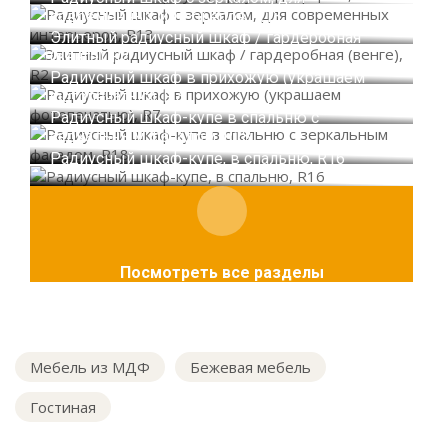
современных интерьеров, R13
Элитный радиусный шкаф / гардеробная
(венге), R2
Радиусный шкаф в прихожую (украшаем
фотопечатью), R7
Радиусный шкаф-купе в спальню с
зеркальным фасадом, R18
Радиусный шкаф-купе, в спальню, R16
Посмотреть все разделы
Мебель из МДФ
Бежевая мебель
Гостиная