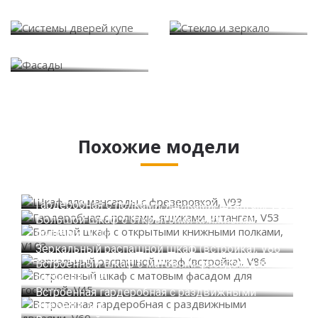
Системы дверей купе
Стекло и зеркало
Фасады
Похожие модели
Шкаф для мансарды с фрезеровкой, V93
Гардеробная с полками, ящиками, штангам, V53
Большой шкаф с открытыми книжными
полками, V103
Зеркальный распашной шкаф (встройка), V86
Встроенный шкаф с матовым фасадом для
гостиной, V45
Встроенная гардеробная с раздвижными
дверями, V60