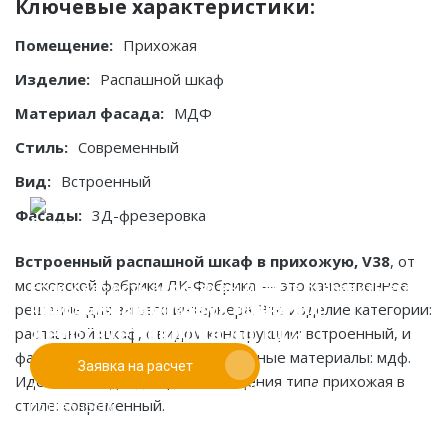
Ключевые характеристики:
Помещение:
Прихожая
Изделие:
Распашной шкаф
Материал фасада:
МДФ
Стиль:
Современный
Вид:
Встроенный
Фасады:
3Д-фрезеровка
Встроенный распашной шкаф в прихожую, V38
, от
московской фабрики ЛК-Фабрика — это качественное
Если у вас есть эскиз то вы можете отправить его
При заказе от двух изделий
решение для вашего интерьера. Это изделие категории:
нам для предварительной оценки
действует скидка до 10%
распашной шкаф, с видом конструкции: встроенный, и
фасадами: 3д-фрезеровка. Основные материалы: мдф.
Заявка на расчет
Работаем только по индивидуальным проектам.
Идеально подходит для помещения типа прихожая в
Адаптируем лучшие идеи дизайнеров под Ваши
стиле: современный.
потребности.