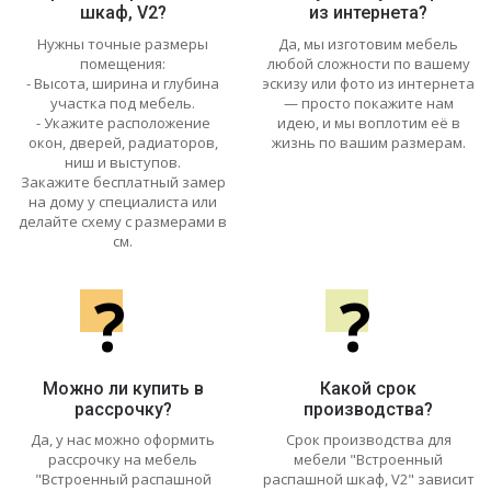
шкаф, V2?
из интернета?
Нужны точные размеры
Да, мы изготовим мебель
помещения:
любой сложности по вашему
- Высота, ширина и глубина
эскизу или фото из интернета
участка под мебель.
— просто покажите нам
- Укажите расположение
идею, и мы воплотим её в
окон, дверей, радиаторов,
жизнь по вашим размерам.
ниш и выступов.
Закажите бесплатный замер
на дому у специалиста или
делайте схему с размерами в
см.
?
?
Можно ли купить в
Какой срок
рассрочку?
производства?
Да, у нас можно оформить
Срок производства для
рассрочку на мебель
мебели "Встроенный
"Встроенный распашной
распашной шкаф, V2" зависит