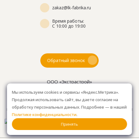
zakaz@lk-fabrika.ru
Время работы:
С 10:00 до 19:00
Обратный звонок
ООО «Экстрастрой»
ИНН: 7716802625
Мы используем cookies и сервисы «Яндекс.Метрика».
ОГРН 1157746804753
Продолжая использовать сайт, вы даете согласие на
Как проехать
: 15км от Мкад, в среднем 10-15 мин. на
обработку персональных данных. Подробнее — в нашей
машине.
Для клиентов без авто, оплачиваем такси
Политике конфиденциальности
.
от м. Анино.
Принять