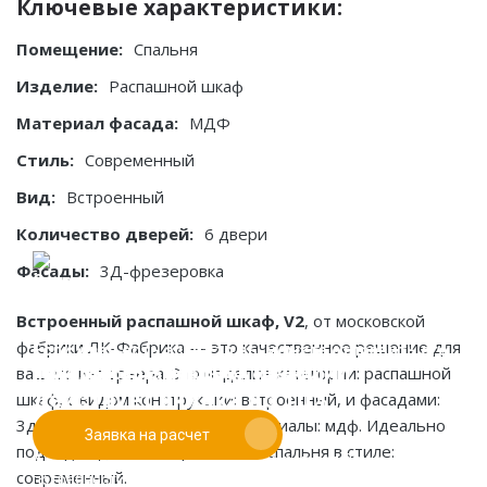
Ключевые характеристики:
Помещение:
Спальня
Изделие:
Распашной шкаф
Материал фасада:
МДФ
Стиль:
Современный
Вид:
Встроенный
Количество дверей:
6 двери
Фасады:
3Д-фрезеровка
Встроенный распашной шкаф, V2
, от московской
фабрики ЛК-Фабрика — это качественное решение для
Если у вас есть эскиз то вы можете отправить его
При заказе от двух изделий
вашего интерьера. Это изделие категории: распашной
нам для предварительной оценки
действует скидка до 10%
шкаф, с видом конструкции: встроенный, и фасадами:
3д-фрезеровка. Основные материалы: мдф. Идеально
Заявка на расчет
Работаем только по индивидуальным проектам.
подходит для помещения типа спальня в стиле:
Адаптируем лучшие идеи дизайнеров под Ваши
современный.
потребности.