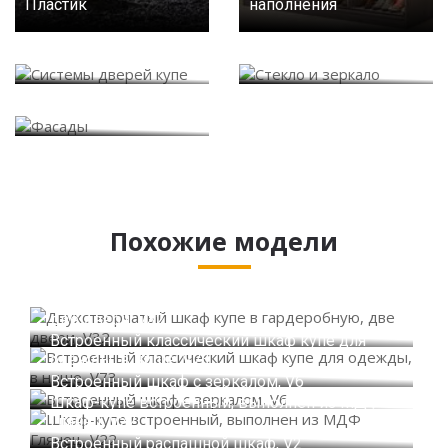
Пластик
наполнения
Системы дверей купе
Стекло и зеркало
Фасады
Похожие модели
Двухстворчатый шкаф купе в гардеробную,
две двери, V32
Встроенный классический шкаф купе для
одежды, в нише, V73
Встроенный шкаф с зеркалом, V6
Шкаф-купе встроенный, выполнен из МДФ
Глянец, V22
Встроенный распашной шкаф, V2