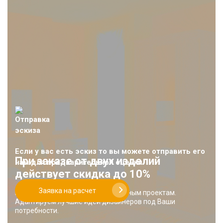
Если у вас есть эскиз то вы можете отправить его
При заказе от двух изделий
нам для предварительной оценки
действует скидка до 10%
Заявка на расчет
Работаем только по индивидуальным проектам.
Адаптируем лучшие идеи дизайнеров под Ваши
потребности.