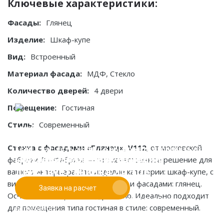
Ключевые характеристики:
Фасады:
Глянец
Изделие:
Шкаф-купе
Вид:
Встроенный
Материал фасада:
МДФ, Стекло
Количество дверей:
4 двери
Помещение:
Гостиная
Стиль:
Современный
Стенка с фасадами «Глянец», V112
, от московской
Если у вас есть эскиз то вы можете отправить его
При заказе от двух изделий
фабрики ЛК-Фабрика — это качественное решение для
нам для предварительной оценки
действует скидка до 10%
вашего интерьера. Это изделие категории: шкаф-купе, с
видом конструкции: встроенный, и фасадами: глянец.
Заявка на расчет
Работаем только по индивидуальным проектам.
Основные материалы: мдф стекло. Идеально подходит
Адаптируем лучшие идеи дизайнеров под Ваши
для помещения типа гостиная в стиле: современный.
потребности.