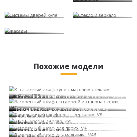
Системы дверей купе
Стекло и зеркало
Фасады
Похожие модели
Встроенный шкаф-купе с матовым стеклом
лакобель, V59
Встроенный шкаф с отделкой из шпона / кожи,
V63
Трехдверный шкаф купе с зеркалом, V8
Шкаф, массив дерева, V95
Встроенный шкаф для двоих, V4
Встроенный шкаф для мальчика, V46
Шкаф, распашной, V92