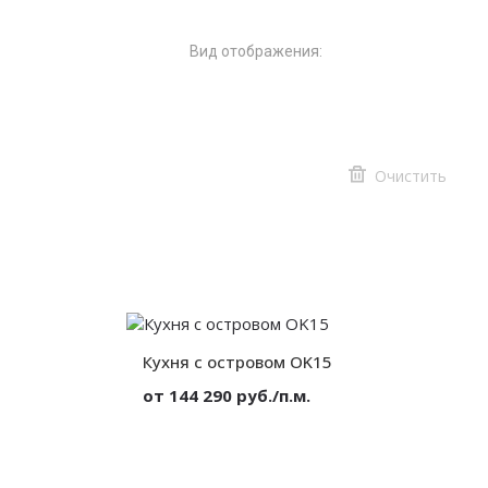
Вид отображения:
Кухня с островом OK15
от 144 290 руб./п.м.
Ф в эмали
Материал:
МДФ в эмали
от 300 мм.
Высота:
от 300 мм.
от 300 мм.
Ширина:
от 300 мм.