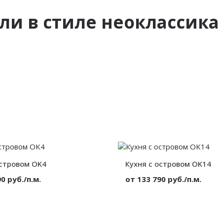
ли в стиле неоклассика
островом OK4
Кухня с островом OK14
0 руб./п.м.
от 133 790 руб./п.м.
МДФ в эмали
Материал:
МД
от 300 мм.
Высота:
от 300 мм.
Ширина: