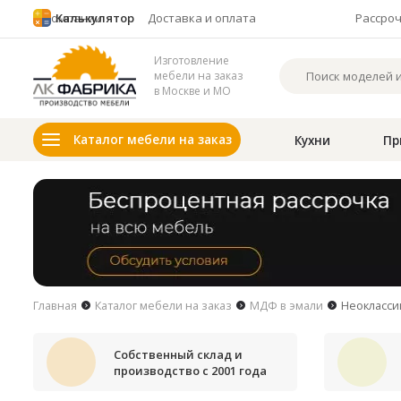
О компании
Калькулятор
Доставка и оплата
Рассро
Изготовление
мебели на заказ
в Москве и МО
Каталог мебели на заказ
Кухни
Пр
Главная
Каталог мебели на заказ
МДФ в эмали
Неокласси
Собственный склад и
производство с 2001 года