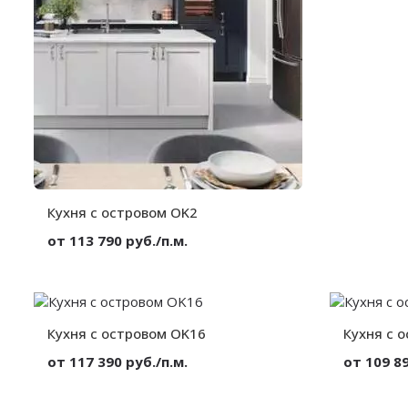
Глубина:
Кухня с островом OK2
от 113 790 руб./п.м.
Материал:
МДФ в эмали
Высота:
от 300 мм.
Ширина:
от 300 мм.
Глубина:
от 300 мм.
Кухня с островом OK16
Кухня с 
от 117 390 руб./п.м.
от 109 89
Материал:
МДФ в эмали
Материал: