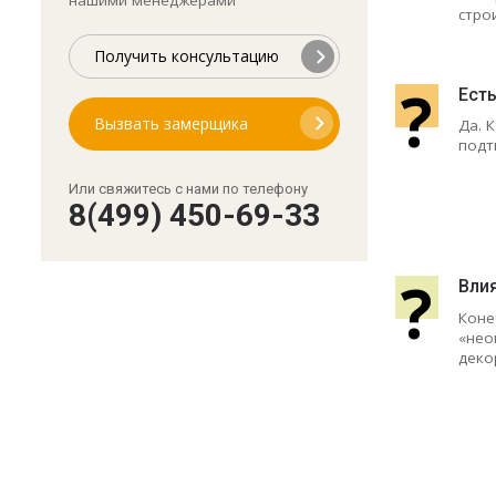
стро
Получить консультацию
?
Ест
Вызвать замерщика
Да. 
подт
Или свяжитесь с нами по телефону
8(499) 450-69-33
?
Влия
Коне
«нео
деко