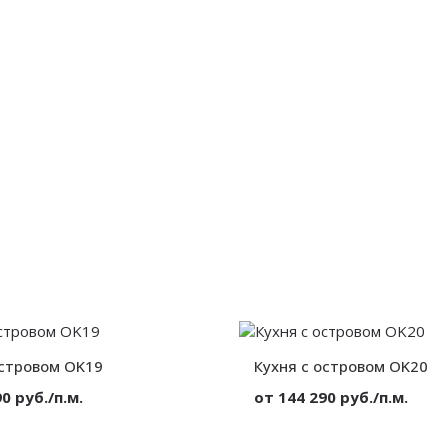
от 300 мм.
Глубина:
островом OK19
Кухня с островом OK20
0 руб./п.м.
от 144 290 руб./п.м.
МДФ в эмали
Материал:
МД