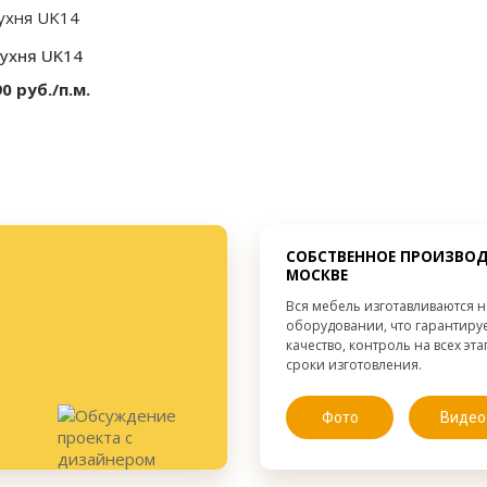
от 300 мм.
Высота:
от 300 мм.
Ширина:
от 300 мм.
Глубина:
кухня UK14
0 руб./п.м.
МДФ в эмали
от 300 мм.
от 300 мм.
от 300 мм.
СОБСТВЕННОЕ ПРОИЗВОД
МОСКВЕ
Вся мебель изготавливаются 
оборудовании, что гарантиру
качество, контроль на всех эт
сроки изготовления.
Фото
Видео