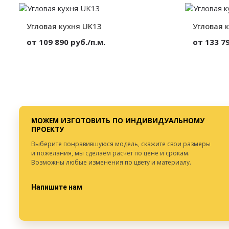
Высота:
от 300 мм.
Высота:
Ширина:
от 300 мм.
Ширина:
Глубина:
от 300 мм.
Глубина:
Угловая кухня UK13
Угловая 
от 109 890 руб./п.м.
от 133 79
Материал:
МДФ в эмали
Материал:
Высота:
от 300 мм.
Высота:
Ширина:
от 300 мм.
Ширина:
Глубина:
от 300 мм.
Глубина:
МОЖЕМ ИЗГОТОВИТЬ ПО ИНДИВИДУАЛЬНОМУ
ПРОЕКТУ
Выберите понравившуюся модель, скажите свои размеры
и пожелания, мы сделаем расчет по цене и срокам.
Возможны любые изменения по цвету и материалу.
Напишите нам