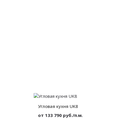
от 300 мм.
Глубина:
от 300 мм.
Угловая кухня UK8
от 133 790 руб./п.м.
Ф в эмали
Материал:
МДФ в эмали