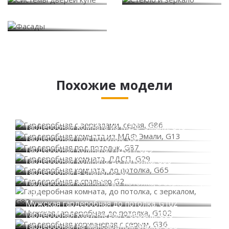
Фасады
Похожие модели
Гардеробная с зеркалами, серая, G86
Гардеробная комната из МДФ Эмали, G13
Гардеробная под потолок, G87
Гардеробная комната, ЛДСП, G29
Гардеробная комната, до потолка, G65
Гардеробная в спальню G2
Гардеробная комната, до потолка, с зеркалом,
G82
Мужская гардеробная до потолка, G102
Гардеробная коричневая с серым, G36
Гардеробная на мансардном этаже, G88