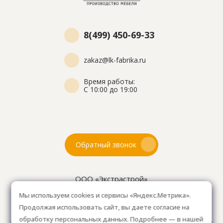
8(499) 450-69-33
zakaz@lk-fabrika.ru
Время работы:
С 10:00 до 19:00
Обратный звонок
ООО «Экстрастрой»
ИНН: 7716802625
Мы используем cookies и сервисы «Яндекс.Метрика».
ОГРН 1157746804753
Продолжая использовать сайт, вы даете согласие на
Как проехать
: 15км от Мкад, в среднем 10-15 мин. на
обработку персональных данных. Подробнее — в нашей
машине.
Для клиентов без авто, оплачиваем такси