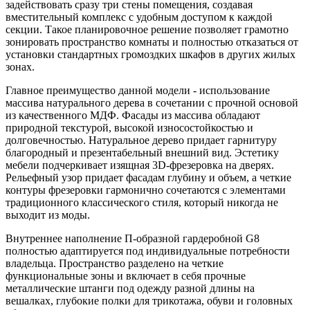
задействовать сразу три стены помещения, создавая
вместительный комплекс с удобным доступом к каждой
секции. Такое планировочное решение позволяет грамотно
зонировать пространство комнаты и полностью отказаться от
установки стандартных громоздких шкафов в других жилых
зонах.
Главное преимущество данной модели - использование
массива натурального дерева в сочетании с прочной основой
из качественного МДФ. Фасады из массива обладают
природной текстурой, высокой износостойкостью и
долговечностью. Натуральное дерево придает гарнитуру
благородный и презентабельный внешний вид. Эстетику
мебели подчеркивает изящная 3D-фрезеровка на дверях.
Рельефный узор придает фасадам глубину и объем, а четкие
контуры фрезеровки гармонично сочетаются с элементами
традиционного классического стиля, который никогда не
выходит из моды.
Внутреннее наполнение П-образной гардеробной G8
полностью адаптируется под индивидуальные потребности
владельца. Пространство разделено на четкие
функциональные зоны и включает в себя прочные
металлические штанги под одежду разной длины на
вешалках, глубокие полки для трикотажа, обуви и головных