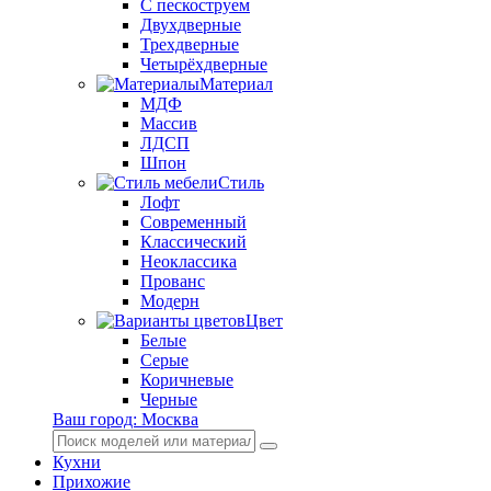
С пескоструем
Двухдверные
Трехдверные
Четырёхдверные
Материал
МДФ
Массив
ЛДСП
Шпон
Стиль
Лофт
Современный
Классический
Неоклассика
Прованс
Модерн
Цвет
Белые
Серые
Коричневые
Черные
Ваш город:
Москва
Кухни
Прихожие