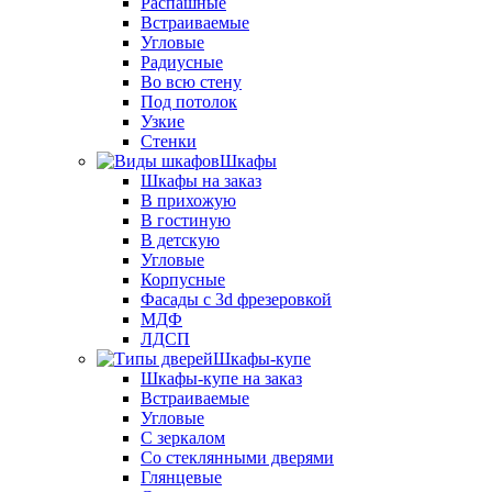
Распашные
Встраиваемые
Угловые
Радиусные
Во всю стену
Под потолок
Узкие
Стенки
Шкафы
Шкафы на заказ
В прихожую
В гостиную
В детскую
Угловые
Корпусные
Фасады с 3d фрезеровкой
МДФ
ЛДСП
Шкафы-купе
Шкафы-купе на заказ
Встраиваемые
Угловые
С зеркалом
Со стеклянными дверями
Глянцевые