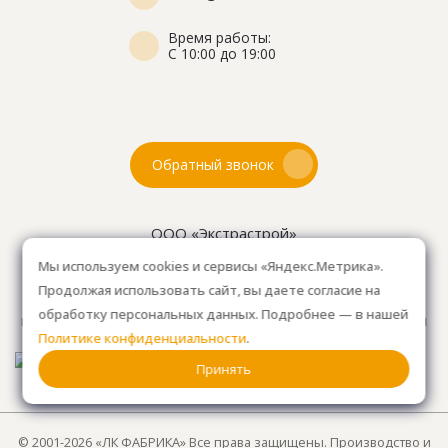
Время работы:
С 10:00 до 19:00
Обратный звонок
ООО «Экстрастрой»
ИНН: 7716802625
Мы используем cookies и сервисы «Яндекс.Метрика».
ОГРН 1157746804753
Продолжая использовать сайт, вы даете согласие на
Как проехать
: 15км от Мкад, в среднем 10-15 мин. на
обработку персональных данных. Подробнее — в нашей
машине.
Для клиентов без авто, оплачиваем такси
Политике конфиденциальности
.
от м. Анино.
Принять
© 2001-2026 «ЛК ФАБРИКА» Все права защищены. Производство и