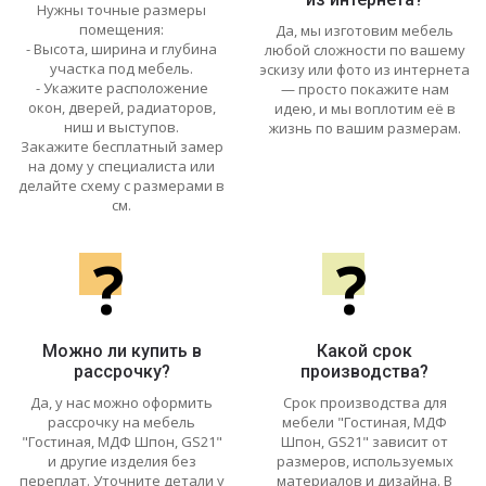
Нужны точные размеры
помещения:
Да, мы изготовим мебель
- Высота, ширина и глубина
любой сложности по вашему
участка под мебель.
эскизу или фото из интернета
- Укажите расположение
— просто покажите нам
окон, дверей, радиаторов,
идею, и мы воплотим её в
ниш и выступов.
жизнь по вашим размерам.
Закажите бесплатный замер
на дому у специалиста или
делайте схему с размерами в
см.
?
?
Можно ли купить в
Какой срок
рассрочку?
производства?
Да, у нас можно оформить
Срок производства для
рассрочку на мебель
мебели "Гостиная, МДФ
"Гостиная, МДФ Шпон, GS21"
Шпон, GS21" зависит от
и другие изделия без
размеров, используемых
переплат. Уточните детали у
материалов и дизайна. В