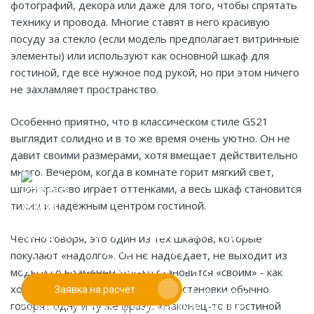
фотографий, декора или даже для того, чтобы спрятать
технику и провода. Многие ставят в него красивую
посуду за стекло (если модель предполагает витринные
элементы) или используют как основной шкаф для
гостиной, где всё нужное под рукой, но при этом ничего
не захламляет пространство.
Особенно приятно, что в классическом стиле GS21
выглядит солидно и в то же время очень уютно. Он не
давит своими размерами, хотя вмещает действительно
много. Вечером, когда в комнате горит мягкий свет,
шпон красиво играет оттенками, а весь шкаф становится
тихим и надёжным центром гостиной.
Если у вас есть эскиз то вы можете отправить его
Честно говоря, это один из тех шкафов, которые
При заказе от двух изделий
нам для предварительной оценки
покупают «надолго». Он не надоедает, не выходит из
действует скидка до 10%
моды и со временем только становится «своим» - как
хорошая семейная вещь. После установки обычно
Заявка на расчет
Работаем только по индивидуальным проектам.
говорят одну и ту же фразу: «Наконец-то в гостиной
Адаптируем лучшие идеи дизайнеров под Ваши