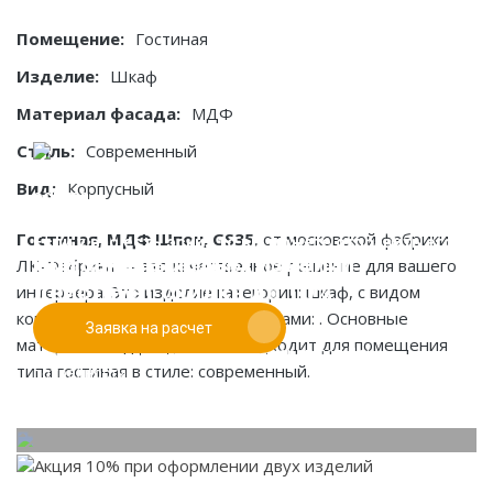
Помещение:
Гостиная
Изделие:
Шкаф
Материал фасада:
МДФ
Стиль:
Современный
Вид:
Корпусный
Гостиная, МДФ Шпон, GS35
, от московской фабрики
Если у вас есть эскиз то вы можете отправить его
При заказе от двух изделий
ЛК-Фабрика — это качественное решение для вашего
нам для предварительной оценки
действует скидка до 10%
интерьера. Это изделие категории: шкаф, с видом
конструкции: корпусный, и фасадами: . Основные
Заявка на расчет
Работаем только по индивидуальным проектам.
материалы: мдф. Идеально подходит для помещения
Адаптируем лучшие идеи дизайнеров под Ваши
типа гостиная в стиле: современный.
потребности.