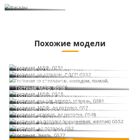
Фасады
Похожие модели
Гостиная, МДФ, GS51
Гостиная, со стеклом, ЛДСП GS32
Гостиная со стеллажом, комодом, полкой,
маленьким шкафом, GS66
Гостиная, МДФ, GS18
Гостиная, массив дерева, угловая, GS81
Гостиная, МДФ, до потолка, GS7
Гостиная, угловая, до потолка, GS48
Гостиная до потолка (коричневая, жёлтая) GS52
Гостиная, до потолка, GS2
Гостиная, Эмаль, GS77