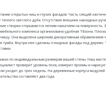
ании открытых ниш и глухих фасадов. Часть секций хаотич
теплого светлого дуба. Отсутствие внешних накладных руч
хие створки открываются легким нажатием на поверхность. З
и мебельного комплекса организована удобная ТВзона. Плоск
ю нишу. Она выделена широким декоративным обрамлением 
я тумба. Внутри нее сделаны откидные фасады под дерево. 
тавки.
 заказ по индивидуальным размерам вашей стены. Наш мас
ециалист проверит уровень пола, измерит проемы и нарисуе
ли уходит до трех недель. На деревянные корпуса модулей
ательства составляют два года.