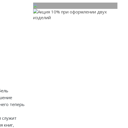
бель
ешение
него теперь
а
и служит
я книг,