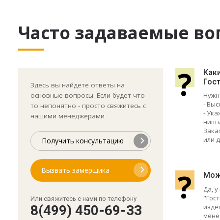
Часто задаваемые во
?
Как
Гост
Здесь вы найдете ответы на
основные вопросы. Если будет что-
Нужн
- Выс
то непонятно - просто свяжитесь с
- Ук
нашими менеджерами
ниш 
Зака
или д
Получить консультацию
Вызвать замерщика
?
Мож
Да, 
"Гост
Или свяжитесь с нами по телефону
изде
8(499) 450-69-33
мене