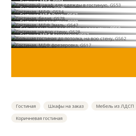
Гостиная, МДФ, GS34
Гостиная, белая, GS78
Гостиная, МДФ Эмаль, GS47
Гостиная, на всю стену, GS28
Большая гостиная до потолка, на всю стену, GS62
Гостиная, МДФ фрезеровка, GS17
Гостиная
Шкафы на заказ
Мебель из ЛДСП
Коричневая гостиная