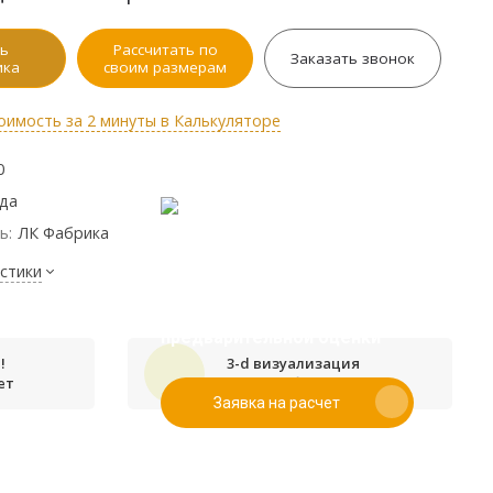
ь
Рассчитать по
Заказать звонок
ика
своим размерам
оимость за 2 минуты в Калькуляторе
0
ода
ь:
ЛК Фабрика
стики
Если у вас есть эскиз то вы
можете отправить его нам для
предварительной оценки
!
3-d визуализация
ет
проекта бесплатно
Заявка на расчет