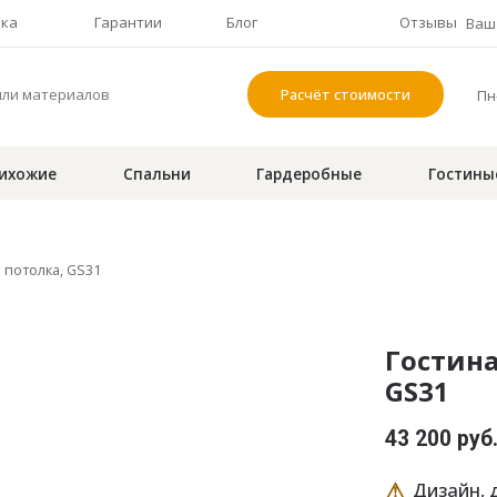
чка
Гарантии
Блог
Отзывы
Ваш 
Расчёт стоимости
Пн-
ихожие
Спальни
Гардеробные
Гостины
о потолка, GS31
Гостина
GS31
43 200 руб
⚠
Дизайн, д