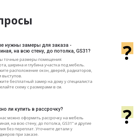
просы
?
ие нужны замеры для заказа -
иная, на всю стену, до потолка, GS31?
ы точные размеры помещения:
ота, ширина и глубина участка под мебель.
ажите расположение окон, дверей, радиаторов,
и выступов.
жите бесплатный замер на дому у специалиста
елайте схему с размерами в см.
?
но ли купить в рассрочку?
у нас можно оформить рассрочку на мебель
иная, на всю стену, до потолка, GS31" и другие
лия без переплат. Уточните детали у
джеров при заказе.