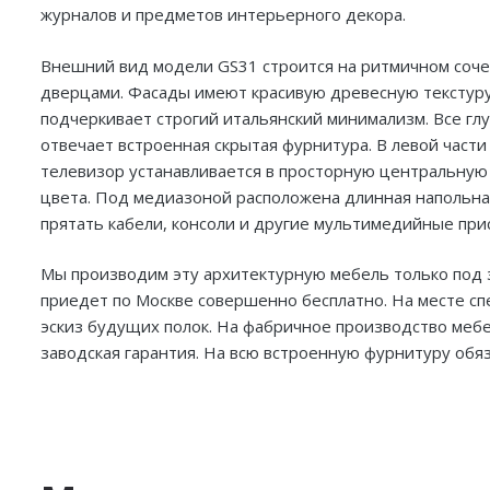
журналов и предметов интерьерного декора.
Внешний вид модели GS31 строится на ритмичном сочет
дверцами. Фасады имеют красивую древесную текстуру 
подчеркивает строгий итальянский минимализм. Все глу
отвечает встроенная скрытая фурнитура. В левой част
телевизор устанавливается в просторную центральну
цвета. Под медиазоной расположена длинная напольна
прятать кабели, консоли и другие мультимедийные прис
Мы производим эту архитектурную мебель только под
приедет по Москве совершенно бесплатно. На месте сп
эскиз будущих полок. На фабричное производство мебе
заводская гарантия. На всю встроенную фурнитуру обяз