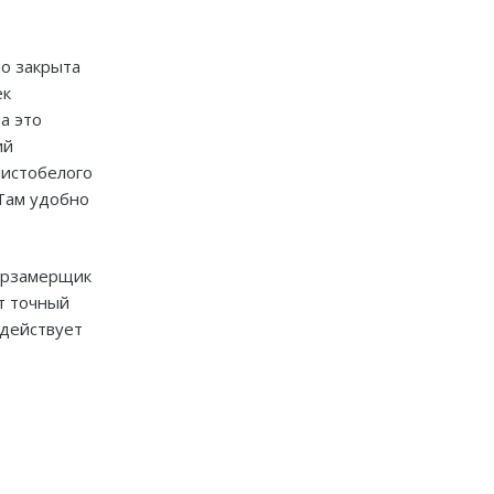
но закрыта
ек
а это
При заказе от двух
ий
изделий действует скидка
чистобелого
до 10%
Там удобно
Работаем только по индивидуальным
проектам. Адаптируем лучшие идеи
дизайнеров под Ваши потребности.
терзамерщик
т точный
 действует