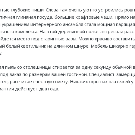
ытые глубокие ниши. Слева там очень уютно устроились ров
нтичная глиняная посуда, большие крафтовые чаши. Прямо н
м украшением интерьерного ансамбля стала мощная парящая 
льного комплекса. На этой деревянной полке-антресоли рас
айдется место под старинные вазы. Можно красиво составить
щный белый светильник на длинном шнуре. Мебель шикарно г
у.
ая пыль со столешницы стирается за одну секунду обычной 
 под заказ по размерам вашей гостиной. Специалист-замерщ
ен, рассчитает честную смету. Никаких скрытых платежей у 
рантия действует два года.