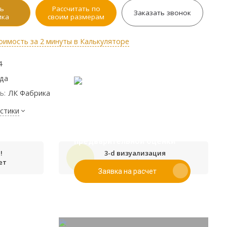
ь
Рассчитать по
Заказать звонок
ика
своим размерам
оимость за 2 минуты в Калькуляторе
4
ода
ь:
ЛК Фабрика
стики
Если у вас есть эскиз то вы
можете отправить его нам для
предварительной оценки
!
3-d визуализация
ет
проекта бесплатно
Заявка на расчет