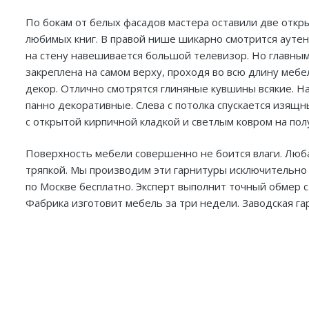
По бокам от белых фасадов мастера оставили две откр
любимых книг. В правой нише шикарно смотрится ауте
на стену навешивается большой телевизор. Но главны
закреплена на самом верху, проходя во всю длину мебе
декор. Отлично смотрятся глиняные кувшины всякие. Н
панно декоративные. Слева с потолка спускается изя
с открытой кирпичной кладкой и светлым ковром на пол
Поверхность мебели совершенно не боится влаги. Люб
тряпкой. Мы производим эти гарнитуры исключительно
по Москве бесплатно. Эксперт выполнит точный обмер ст
Фабрика изготовит мебель за три недели. Заводская га