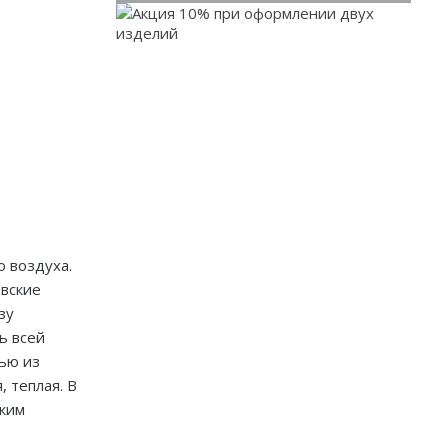
о воздуха.
овские
зу
ь всей
лью из
 теплая. В
гким