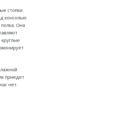
ные стопки
ад консолью
полка. Она
ставляют
 круглые
При заказе от двух
армонирует
изделий действует скидка
до 10%
влажной
Работаем только по индивидуальным
проектам. Адаптируем лучшие идеи
ик приедет
дизайнеров под Ваши потребности.
нас нет.