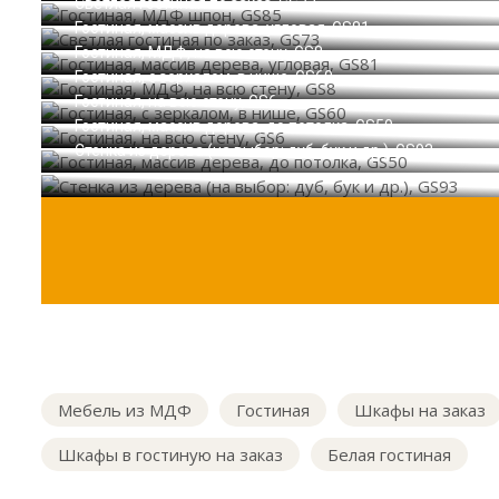
Светлая гостиная по заказ, GS73
Гостиная, массив дерева, угловая, GS81
Гостиная, МДФ, на всю стену, GS8
Гостиная, с зеркалом, в нише, GS60
Гостиная, на всю стену, GS6
Гостиная, массив дерева, до потолка, GS50
Стенка из дерева (на выбор: дуб, бук и др.), GS93
Мебель из МДФ
Гостиная
Шкафы на заказ
Шкафы в гостиную на заказ
Белая гостиная