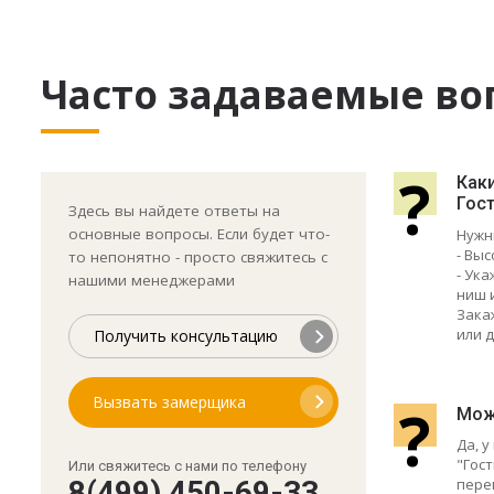
Часто задаваемые во
?
Как
Гост
Здесь вы найдете ответы на
основные вопросы. Если будет что-
Нужн
- Выс
то непонятно - просто свяжитесь с
- Ук
нашими менеджерами
ниш 
Зака
или д
Получить консультацию
Вызвать замерщика
?
Мож
Да, 
"Гост
Или свяжитесь с нами по телефону
пере
8(499) 450-69-33