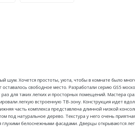
й шум. Хочется простоты, уюта, чтобы в комнате было мног
уг оставалось свободное место. Разработали серию GS5 моск
 раз для таких легких и просторных помещений. Мастера сра
ировали легкую встроенную ТВ-зону. Конструкция идет вдол
Нижняя часть комплекса представлена длинной низкой консо
м под натуральное дерево. Текстура у него очень приятная,
я глухими белоснежными фасадами. Дверцы открываются ле