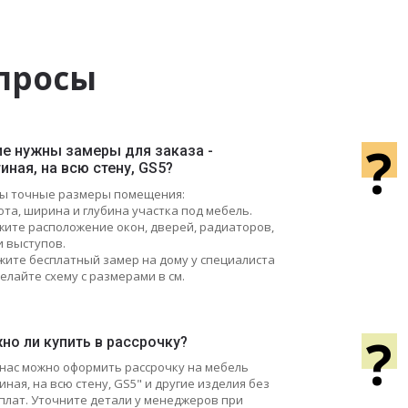
просы
?
ие нужны замеры для заказа -
иная, на всю стену, GS5?
ы точные размеры помещения:
ота, ширина и глубина участка под мебель.
ажите расположение окон, дверей, радиаторов,
и выступов.
жите бесплатный замер на дому у специалиста
елайте схему с размерами в см.
?
но ли купить в рассрочку?
у нас можно оформить рассрочку на мебель
иная, на всю стену, GS5" и другие изделия без
плат. Уточните детали у менеджеров при