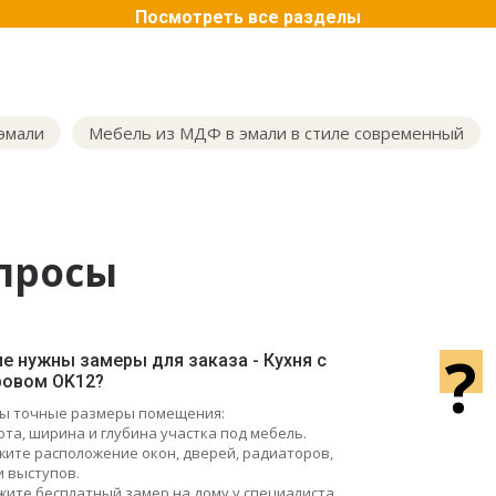
Посмотреть все разделы
эмали
Мебель из МДФ в эмали в стиле современный
просы
?
е нужны замеры для заказа - Кухня с
ровом OK12?
ы точные размеры помещения:
ота, ширина и глубина участка под мебель.
ажите расположение окон, дверей, радиаторов,
и выступов.
жите бесплатный замер на дому у специалиста