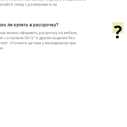
елайте схему с размерами в см.
?
но ли купить в рассрочку?
у нас можно оформить рассрочку на мебель
я с островом OK12" и другие изделия без
плат. Уточните детали у менеджеров при
зе.