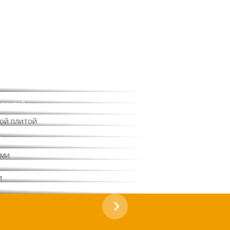
 плитой
и