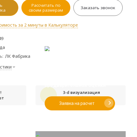
ь
Рассчитать по
Заказать звонок
ика
своим размерам
оимость за 2 минуты в Калькуляторе
49
ода
ь:
ЛК Фабрика
стики
Если у вас есть эскиз то вы
можете отправить его нам для
предварительной оценки
!
3-d визуализация
ет
проекта бесплатно
Заявка на расчет