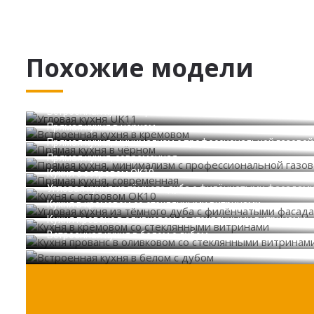
Похожие модели
Угловая кухня UK11
Встроенная кухня в кремовом
Прямая кухня в чёрном
Прямая кухня, минимализм с профессиональной газовой
Прямая кухня, современная
Кухня с островом OK10
Угловая кухня из тёмного дуба с филёнчатыми фасадам
Кухня в кремовом со стеклянными витринами
Кухня прованс в оливковом со стеклянными витринами
Встроенная кухня в белом с дубом