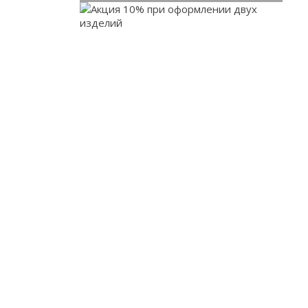
При заказе от двух
изделий действует скидка
до 10%
Работаем только по индивидуальным
проектам. Адаптируем лучшие идеи