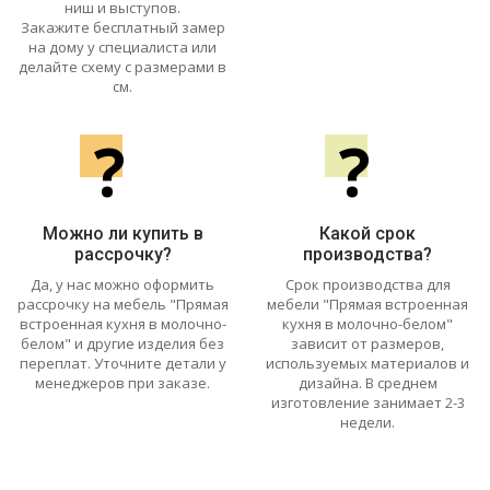
ниш и выступов.
Закажите бесплатный замер
на дому у специалиста или
делайте схему с размерами в
см.
?
?
Можно ли купить в
Какой срок
рассрочку?
производства?
Да, у нас можно оформить
Срок производства для
рассрочку на мебель "Прямая
мебели "Прямая встроенная
встроенная кухня в молочно-
кухня в молочно-белом"
белом" и другие изделия без
зависит от размеров,
переплат. Уточните детали у
используемых материалов и
менеджеров при заказе.
дизайна. В среднем
изготовление занимает 2-3
недели.