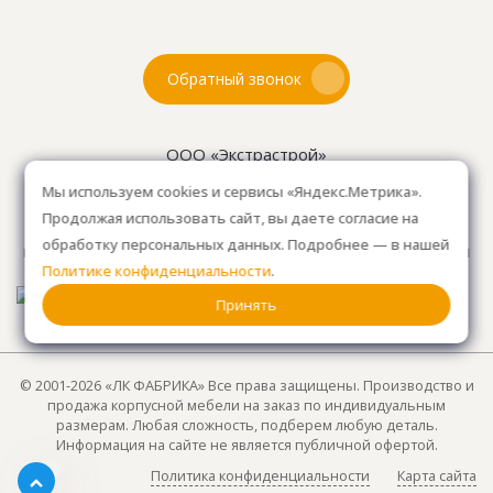
Обратный звонок
ООО «Экстрастрой»
ИНН: 7716802625
Мы используем cookies и сервисы «Яндекс.Метрика».
ОГРН 1157746804753
Продолжая использовать сайт, вы даете согласие на
Как проехать
: 15км от Мкад, в среднем 10-15 мин. на
обработку персональных данных. Подробнее — в нашей
машине.
Для клиентов без авто, оплачиваем такси
Политике конфиденциальности
.
от м. Анино.
Принять
© 2001-2026 «ЛК ФАБРИКА» Все права защищены. Производство и
продажа корпусной мебели на заказ по индивидуальным
размерам. Любая сложность, подберем любую деталь.
Информация на сайте не является публичной офертой.
Политика конфиденциальности
Карта сайта