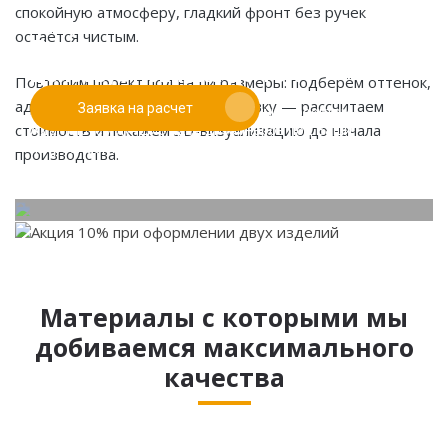
спокойную атмосферу, гладкий фронт без ручек
Если у вас есть эскиз то вы можете отправить его
остаётся чистым.
При заказе от двух изделий
нам для предварительной оценки
действует скидка до 10%
Повторим проект под ваши размеры: подберём оттенок,
адаптируем длину. Оставьте заявку — рассчитаем
Заявка на расчет
Работаем только по индивидуальным проектам.
стоимость и покажем 3D-визуализацию до начала
Адаптируем лучшие идеи дизайнеров под Ваши
потребности.
производства.
Материалы с которыми мы
добиваемся максимального
качества