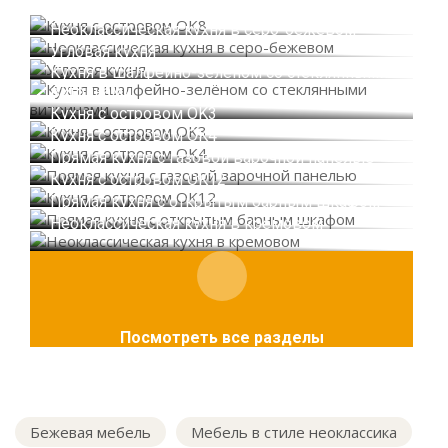
Кухня с островом OK8
Неоклассическая кухня в серо-бежевом
Угловая кухня
Кухня в шалфейно-зелёном со стеклянными
витринами
Кухня с островом OK3
Кухня с островом OK4
Прямая кухня с газовой варочной панелью
Кухня с островом OK12
Прямая кухня с открытым барным шкафом
Неоклассическая кухня в кремовом
Посмотреть все разделы
Бежевая мебель
Мебель в стиле неоклассика