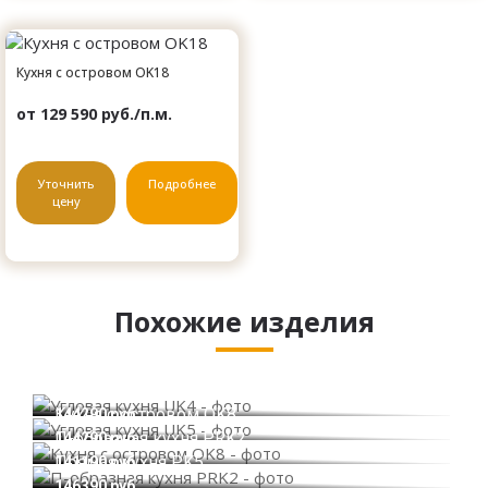
Кухня с островом OK18
от 129 590 руб./п.м.
Уточнить
Подробнее
цену
Похожие изделия
Угловая кухня UK4
Угловая кухня UK5
148290 руб.
Кухня с островом OK8
144290 руб.
П-образная кухня PRK2
144290 руб.
Прямая кухня PK5
141190 руб.
146390 руб.