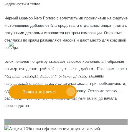
надёжности и тепла.
Чёрный мрамор Nero Portoro с золотистыми прожилками на фартуке
и столешнице добавляет благородства, а отдельностоящая плита с
латунными деталями становится центром композиции. Открытые
стеллажи по краям разбавляют массив и дают место для красивой
посуды.
Блок пеналов по центру скрывает высокое хранение, а Г-образная
Если у вас есть эскиз то вы можете отправить его
планировка делает рабочий треугольник удобным. Повторим проект
При заказе от двух изделий
нам для предварительной оценки
под ваши размеры: подберём оттенок дерева, заменим
действует скидка до 10%
натуральный мрамор на искусственный аналог при необходимости,
адаптируем геометрию под вашу планировку. Оставьте заявку —
Заявка на расчет
Работаем только по индивидуальным проектам.
рассчитаем стоимость и покажем 3D-визуализацию до начала
Адаптируем лучшие идеи дизайнеров под Ваши
потребности.
производства.