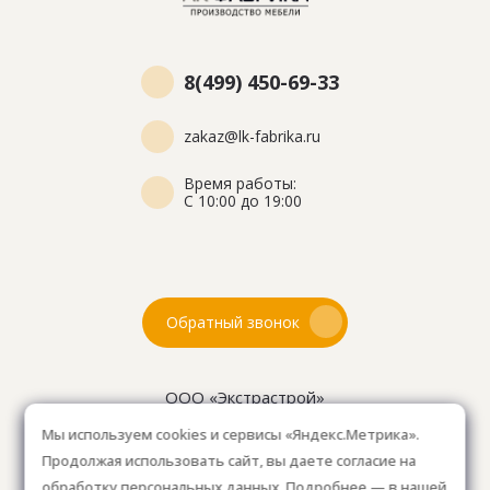
8(499) 450-69-33
zakaz@lk-fabrika.ru
Время работы:
С 10:00 до 19:00
Обратный звонок
ООО «Экстрастрой»
ИНН: 7716802625
Мы используем cookies и сервисы «Яндекс.Метрика».
ОГРН 1157746804753
Продолжая использовать сайт, вы даете согласие на
Как проехать
: 15км от Мкад, в среднем 10-15 мин. на
обработку персональных данных. Подробнее — в нашей