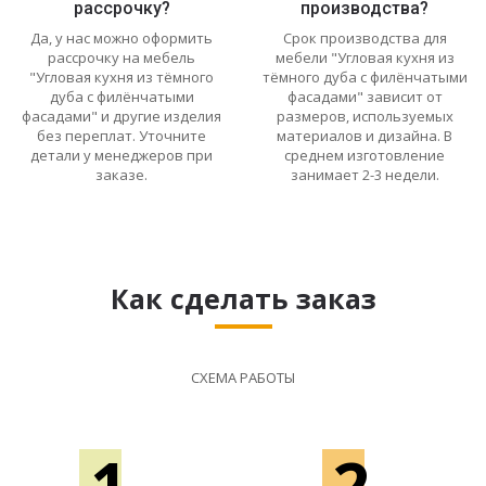
рассрочку?
производства?
Да, у нас можно оформить
Срок производства для
рассрочку на мебель
мебели "Угловая кухня из
"Угловая кухня из тёмного
тёмного дуба с филёнчатыми
дуба с филёнчатыми
фасадами" зависит от
фасадами" и другие изделия
размеров, используемых
без переплат. Уточните
материалов и дизайна. В
детали у менеджеров при
среднем изготовление
заказе.
занимает 2-3 недели.
Как сделать заказ
СХЕМА РАБОТЫ
1
2