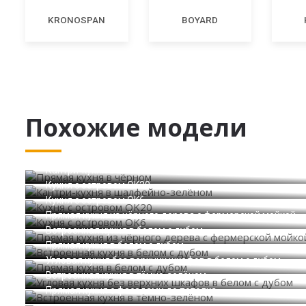
KRONOSPAN
BOYARD
Похожие модели
Прямая кухня в чёрном
Кантри-кухня в шалфейно-зелёном
Кухня с островом OK20
Кухня с островом OK6
Прямая кухня из чёрного дерева с фермерской мойкой
Встроенная кухня в белом с дубом
Прямая кухня в белом с дубом
Угловая кухня без верхних шкафов в белом с дубом
Встроенная кухня в тёмно-зелёном
Прямая кухня с фасадами до потолка