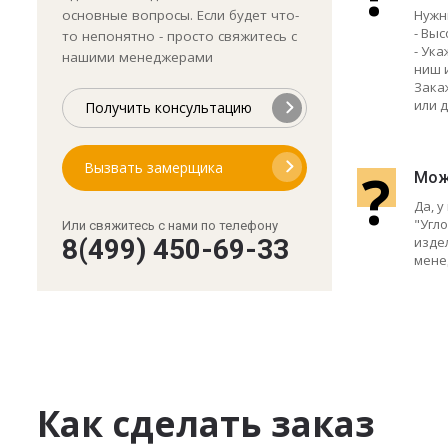
основные вопросы. Если будет что-
Нужн
- Выс
то непонятно - просто свяжитесь с
- Ук
нашими менеджерами
ниш 
Зака
или д
Получить консультацию
Вызвать замерщика
?
Мож
Да, 
"Угло
Или свяжитесь с нами по телефону
изде
8(499) 450-69-33
мене
Как сделать заказ