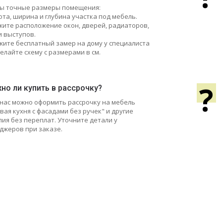
ы точные размеры помещения:
ота, ширина и глубина участка под мебель.
ажите расположение окон, дверей, радиаторов,
и выступов.
жите бесплатный замер на дому у специалиста
елайте схему с размерами в см.
?
но ли купить в рассрочку?
у нас можно оформить рассрочку на мебель
вая кухня с фасадами без ручек" и другие
лия без переплат. Уточните детали у
джеров при заказе.