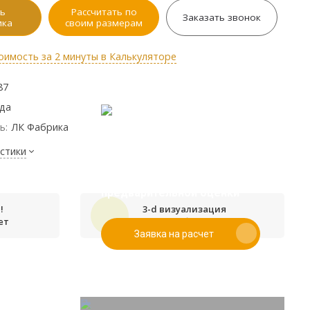
ь
Рассчитать по
Заказать звонок
ика
своим размерам
оимость за 2 минуты в Калькуляторе
87
ода
ь:
ЛК Фабрика
стики
Если у вас есть эскиз то вы
можете отправить его нам для
предварительной оценки
!
3-d визуализация
ет
проекта бесплатно
Заявка на расчет