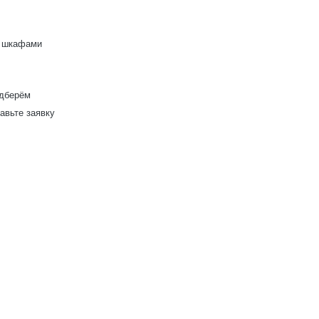
изделий действует скидка
до 10%
д шкафами
Работаем только по индивидуальным
проектам. Адаптируем лучшие идеи
дизайнеров под Ваши потребности.
одберём
авьте заявку