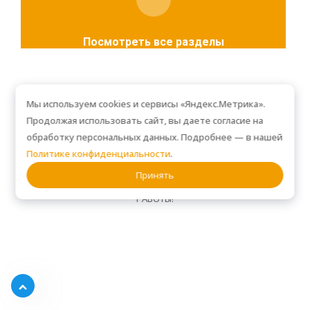
Посмотреть все разделы
Мы используем cookies и сервисы «Яндекс.Метрика».
Продолжая использовать сайт, вы даете согласие на
Что говорят клиенты
обработку персональных данных. Подробнее — в нашей
Политике конфиденциальности
.
Принять
РЕАЛЬНЫЕ ОТЗЫВЫ ОТ ТЕХ, КТО УЖЕ ОЦЕНИЛ КАЧЕСТВО НАШЕЙ
РАБОТЫ!