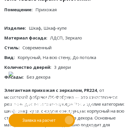
Помещение:
Прихожая
Изделие:
Шкаф, Шкаф-купе
Материал фасада:
ЛДСП, Зеркало
Стиль:
Современный
Вид:
Корпусный, На всю стену, До потолка
Количество дверей:
3 двери
Фасады:
Без декора
Элегантная прихожая с зеркалом, PR224
, от
московской фабрики ЛК-Фабрика — это качественное
Если у вас есть эскиз то вы можете отправить его
При заказе от двух изделий
решение для вашего интерьера. Это изделие категории:
нам для предварительной оценки
действует скидка до 10%
шкаф шкаф-купе, с видом конструкции: корпусный на всю
стену до потолка, и фасадами: без декора. Основные
Заявка на расчет
Работаем только по индивидуальным проектам.
материалы: лдсп зеркало. Идеально подходит для
Адаптируем лучшие идеи дизайнеров под Ваши