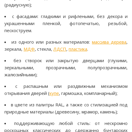
(радиусную);
с фасадами: гладкими и рифлеными, без декора и
украшенными пленкой, фотопечатью, резьбой,
пескоструем.
из одного или разных материалов:
массива дерева
,
зеркала,
МДФ
, стекла,
ЛДСП
,
пластика
.
без створок или закрытую дверцами (глухими,
зеркальными, прозрачными, полупрозрачными,
жалюзийными);
с распашным или раздвижным механизмом
открывания дверей (
купе
, гармошка, компланарный);
в цвете из палитры RAL, а также со стилизацией под
природные материалы (древесину, мрамор, камень);
поддерживающую любой стиль: от нескромно
роскошных классических до сдержанно бунтарских