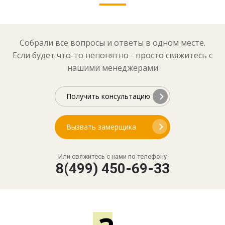
получить 3D-проект белой мебели в угол
вызвать замерщика для угловой конструкции
Собрали все вопросы и ответы в одном месте.
подобрать белые фасады с зеркалом
Если будет что-то непонятно - просто свяжитесь с
обсудить встроенную модель в нишу
нашими менеджерами
рассчитать мебель из мдф в белой эмали
Показать еще
Получить консультацию
Вызвать замерщика
Или свяжитесь с нами по телефону
8(499) 450-69-33