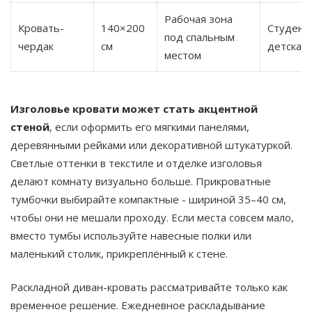
Рабочая зона
Кровать-
140×200
Студенче
под спальным
чердак
см
детская
местом
Изголовье кровати может стать акцентной
стеной
, если оформить его мягкими панелями,
деревянными рейками или декоративной штукатуркой.
Светлые оттенки в текстиле и отделке изголовья
делают комнату визуально больше. Прикроватные
тумбочки выбирайте компактные - шириной 35–40 см,
чтобы они не мешали проходу. Если места совсем мало,
вместо тумбы используйте навесные полки или
маленький столик, прикреплённый к стене.
Раскладной диван-кровать рассматривайте только как
временное решение. Ежедневное раскладывание