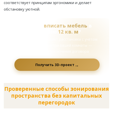
соответствует принципам эргономики и делает
обстановку уютной.
Сложно
вписать мебель
в
спальню
12 кв. м
?
Подготовим 3D-проект расстановки с учётом
каждого сантиметра вашей комнаты —
бесплатно до заключения договора
Получить 3D-проект
Проверенные способы зонирования
пространства без капитальных
перегородок