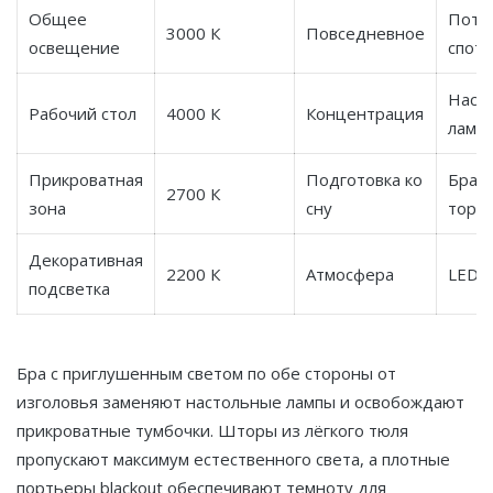
Общее
Пото
3000 К
Повседневное
освещение
спот
Наст
Рабочий стол
4000 К
Концентрация
ламп
Прикроватная
Подготовка ко
Бра и
2700 К
зона
сну
торш
Декоративная
2200 К
Атмосфера
LED-
подсветка
Бра с приглушенным светом по обе стороны от
изголовья заменяют настольные лампы и освобождают
прикроватные тумбочки. Шторы из лёгкого тюля
пропускают максимум естественного света, а плотные
портьеры blackout обеспечивают темноту для