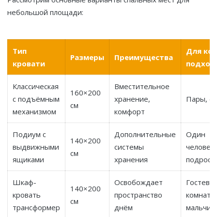
небольшой площади:
Тип
Для ког
Размеры
Преимущества
кровати
подход
Классическая
Вместительное
160×200
с подъёмным
хранение,
Пары, с
см
механизмом
комфорт
Подиум с
Дополнительные
Один
140×200
выдвижными
системы
человек,
см
ящиками
хранения
подрост
Шкаф-
Освобождает
Гостевая
140×200
кровать
пространство
комната
см
трансформер
днём
мальчик