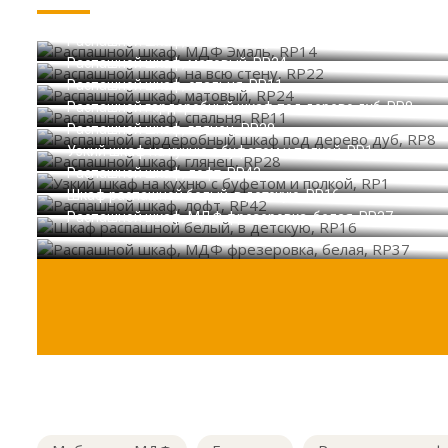
Распашной шкаф, МДФ Эмаль, RP14
Распашной шкаф, на всю стену, RP22
Распашной шкаф, матовый, RP24
Распашной шкаф, спальня, RP11
Распашной гардеробный шкаф под дерево дуб, RP8
Распашной шкаф, глянец, RP28
Узкий шкаф на кухню с буфетом и полкой, RP1
Распашной шкаф, лофт, RP42
Шкаф распашной белый, в детскую, RP16
Распашной шкаф, МДФ фрезеровка, белая, RP37