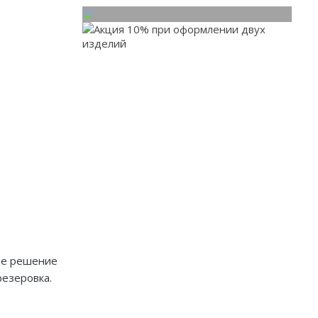
При заказе от двух
изделий действует скидка
до 10%
Работаем только по индивидуальным
проектам. Адаптируем лучшие идеи
дизайнеров под Ваши потребности.
ное решение
резеровка.