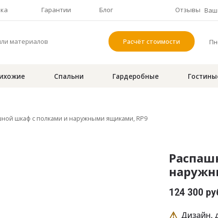
чка
Гарантии
Блог
Отзывы
Ваш 
Расчёт стоимости
Пн-
ихожие
Спальни
Гардеробные
Гостины
ной шкаф с полками и наружными ящиками, RP9
Распаш
наружн
124 300 ру
⚠
Дизайн, д