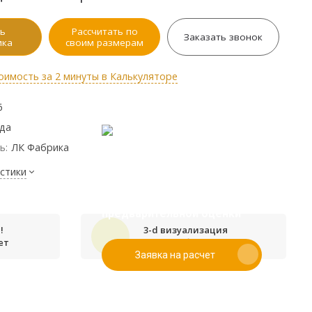
ь
Рассчитать по
Заказать звонок
ика
своим размерам
оимость за 2 минуты в Калькуляторе
6
ода
ь:
ЛК Фабрика
стики
Если у вас есть эскиз то вы
можете отправить его нам для
предварительной оценки
!
3-d визуализация
ет
проекта бесплатно
Заявка на расчет