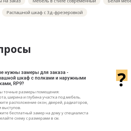
 на заказ
Мебель в стиле современный
Белая меб
Распашной шкаф с 3д-фрезеровкой
просы
?
ие нужны замеры для заказа -
пашной шкаф с полками и наружными
ками, RP9?
ы точные размеры помещения:
ота, ширина и глубина участка под мебель.
ажите расположение окон, дверей, радиаторов,
и выступов.
жите бесплатный замер на дому у специалиста
елайте схему с размерами в см.