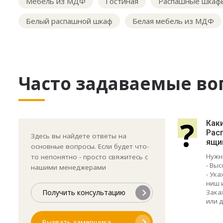
Мебель из МДФ
Гостиная
Распашные шкафы
Белый распашной шкаф
Белая мебель из МДФ
Часто задаваемые во
?
Как
Рас
Здесь вы найдете ответы на
ящи
основные вопросы. Если будет что-
Нужн
то непонятно - просто свяжитесь с
- Выс
нашими менеджерами
- Ук
ниш 
Зака
Получить консультацию
или д
Вызвать замерщика