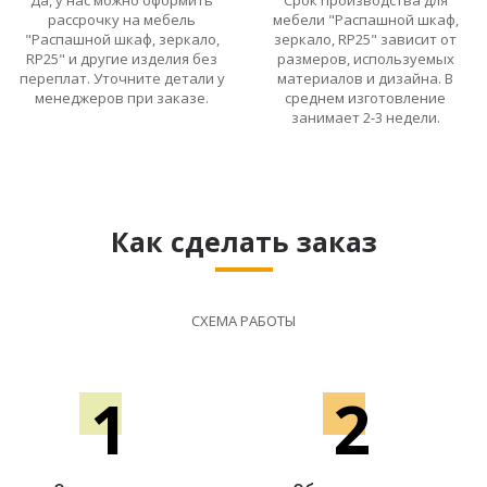
Да, у нас можно оформить
Срок производства для
рассрочку на мебель
мебели "Распашной шкаф,
"Распашной шкаф, зеркало,
зеркало, RP25" зависит от
RP25" и другие изделия без
размеров, используемых
переплат. Уточните детали у
материалов и дизайна. В
менеджеров при заказе.
среднем изготовление
занимает 2-3 недели.
Как сделать заказ
СХЕМА РАБОТЫ
1
2