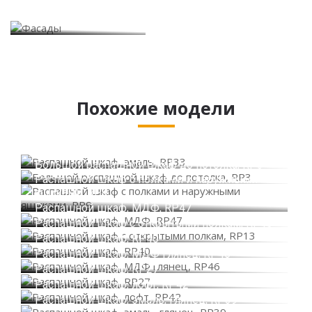
Фасады
Похожие модели
Распашной шкаф, эмаль, RP33
Большой распашной шкаф до потолка, RP3
Распашной шкаф с полками и наружными
ящиками, RP9
Распашной шкаф, МДФ, RP47
Распашной шкаф с открытыми полкам, RP13
Распашной шкаф, RP40
Распашной шкаф, МДФ глянец, RP46
Распашной шкаф, RP27
Распашной шкаф, лофт, RP42
Распашной шкаф, эмаль, глянец, RP39