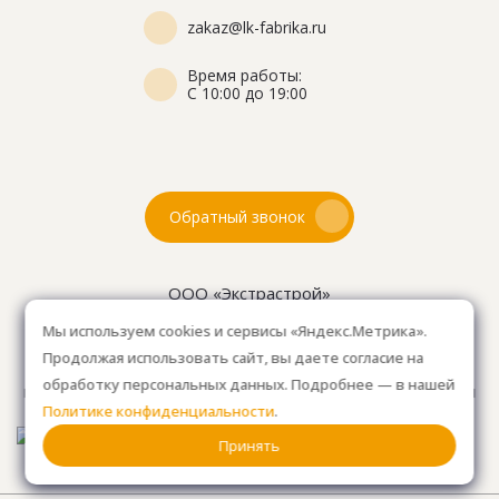
zakaz@lk-fabrika.ru
Время работы:
С 10:00 до 19:00
Обратный звонок
ООО «Экстрастрой»
ИНН: 7716802625
Мы используем cookies и сервисы «Яндекс.Метрика».
ОГРН 1157746804753
Продолжая использовать сайт, вы даете согласие на
Как проехать
: 15км от Мкад, в среднем 10-15 мин. на
обработку персональных данных. Подробнее — в нашей
машине.
Для клиентов без авто, оплачиваем такси
Политике конфиденциальности
.
от м. Анино.
Принять