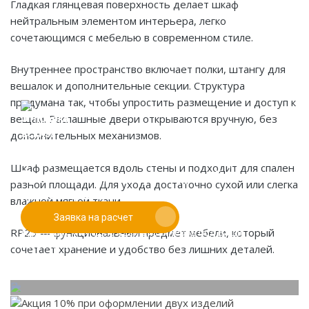
Гладкая глянцевая поверхность делает шкаф
нейтральным элементом интерьера, легко
сочетающимся с мебелью в современном стиле.
Внутреннее пространство включает полки, штангу для
вешалок и дополнительные секции. Структура
продумана так, чтобы упростить размещение и доступ к
вещам. Распашные двери открываются вручную, без
дополнительных механизмов.
Если у вас есть эскиз то вы можете отправить его
Шкаф размещается вдоль стены и подходит для спален
При заказе от двух изделий
нам для предварительной оценки
разной площади. Для ухода достаточно сухой или слегка
действует скидка до 10%
влажной мягкой ткани.
Заявка на расчет
Работаем только по индивидуальным проектам.
RP25 — функциональный предмет мебели, который
Адаптируем лучшие идеи дизайнеров под Ваши
потребности.
сочетает хранение и удобство без лишних деталей.