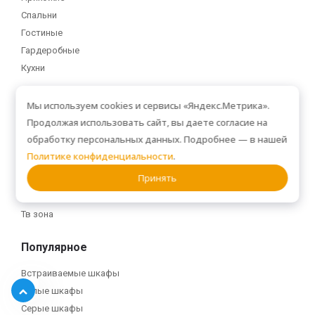
Спальни
Гостиные
Гардеробные
Кухни
Виды шкафов
Мы используем cookies и сервисы «Яндекс.Метрика».
Продолжая использовать сайт, вы даете согласие на
Встроенные
обработку персональных данных. Подробнее — в нашей
Корпусные
Политике конфиденциальности
.
Угловые
Принять
Распашные
Книжные
Тв зона
Популярное
Встраиваемые шкафы
Белые шкафы
Серые шкафы