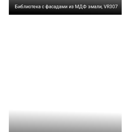
Библиотека с фасадами из МДФ эмали, VR307