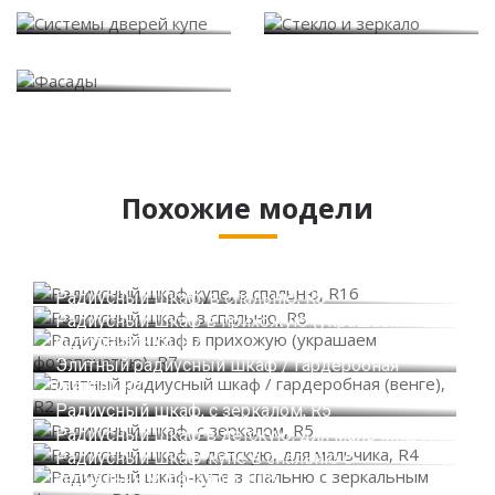
Системы дверей купе
Стекло и зеркало
Фасады
Похожие модели
Радиусный шкаф-купе, в спальню, R16
Радиусный шкаф, в спальню, R8
Радиусный шкаф в прихожую (украшаем
фотопечатью), R7
Элитный радиусный шкаф / гардеробная
(венге), R2
Радиусный шкаф, с зеркалом, R5
Радиусный шкаф в детскую, для мальчика, R4
Радиусный шкаф-купе в спальню с
зеркальным фасадом, R18