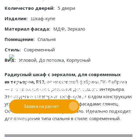
Количество дверей:
5 двери
Изделие:
Шкаф-купе
Материал фасада:
МДФ, Зеркало
Помещение:
Спальня
Стиль:
Современный
Вид:
Угловой, До потолка, Корпусный
Радиусный шкаф с зеркалом, для современных
интерьеров, R13
, от московской фабрики ЛК-Фабрика
Если у вас есть эскиз то вы можете отправить его
При заказе от двух изделий
— это качественное решение для вашего интерьера.
нам для предварительной оценки
действует скидка до 10%
Это изделие категории: шкаф-купе, с видом конструкции:
угловой до потолка корпусный, и фасадами: глянец.
Заявка на расчет
Работаем только по индивидуальным проектам.
Основные материалы: мдф зеркало. Идеально подходит
Адаптируем лучшие идеи дизайнеров под Ваши
для помещения типа спальня в стиле: современный.
потребности.