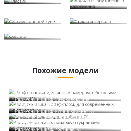
наполнения
Системы дверей купе
Стекло и зеркало
Фасады
Похожие модели
Шкаф по индивидуальным замерам, с
боковыми полками, R15
Радиусный шкаф с зеркалом, для
современных интерьеров, R13
Радиусный шкаф-купе в кабинет R1
Радиусный шкаф в прихожую (украшаем
фотопечатью), R7
Радиусный шкаф, гостиная, R3