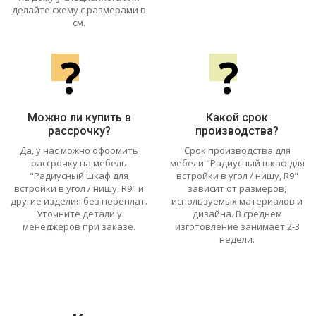
делайте схему с размерами в
см.
?
?
Можно ли купить в
Какой срок
рассрочку?
производства?
Да, у нас можно оформить
Срок производства для
рассрочку на мебель
мебели "Радиусный шкаф для
"Радиусный шкаф для
встройки в угол / нишу, R9"
встройки в угол / нишу, R9" и
зависит от размеров,
другие изделия без переплат.
используемых материалов и
Уточните детали у
дизайна. В среднем
менеджеров при заказе.
изготовление занимает 2-3
недели.