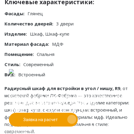
Ключевые характеристики:
Фасады:
Глянец
Количество дверей:
3 двери
Изделие:
Шкаф, Шкаф-купе
Материал фасада:
МДФ
Помещение:
Спальня
Стиль:
Современный
Вид:
Встроенный
Радиусный шкаф для встройки в угол / нишу, R9
, от
московской фабрики ЛК-Фабрика — это качественное
Если у вас есть эскиз то вы можете отправить его
При заказе от двух изделий
решение для вашего интерьера. Это изделие категории:
нам для предварительной оценки
действует скидка до 10%
шкаф шкаф-купе, с видом конструкции: встроенный, и
фасадами: глянец. Основные материалы: мдф. Идеально
Заявка на расчет
Работаем только по индивидуальным проектам.
подходит для помещения типа спальня в стиле:
Адаптируем лучшие идеи дизайнеров под Ваши
современный.
потребности.