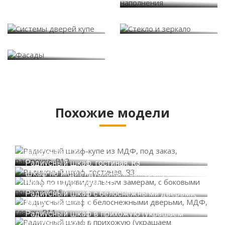
Системы дверей купе
Стекло и зеркало
Фасады
Похожие модели
Радиусный шкаф-купе из МДФ, под заказ,
рассрочка, R12
Радиусный шкаф, гостиная, R3
Шкаф по индивидуальным замерам, с
боковыми полками, R15
Радиусный шкаф с белоснежными дверьми,
МДФ, глянец R11
Радиусный шкаф в прихожую (украшаем
фотопечатью), R7