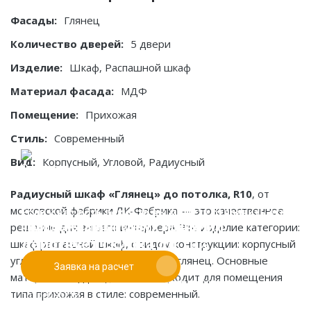
Фасады:
Глянец
Количество дверей:
5 двери
Изделие:
Шкаф, Распашной шкаф
Материал фасада:
МДФ
Помещение:
Прихожая
Стиль:
Современный
Вид:
Корпусный, Угловой, Радиусный
Радиусный шкаф «Глянец» до потолка, R10
, от
московской фабрики ЛК-Фабрика — это качественное
Если у вас есть эскиз то вы можете отправить его
При заказе от двух изделий
решение для вашего интерьера. Это изделие категории:
нам для предварительной оценки
действует скидка до 10%
шкаф распашной шкаф, с видом конструкции: корпусный
угловой радиусный, и фасадами: глянец. Основные
Заявка на расчет
Работаем только по индивидуальным проектам.
материалы: мдф. Идеально подходит для помещения
Адаптируем лучшие идеи дизайнеров под Ваши
типа прихожая в стиле: современный.
потребности.