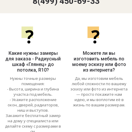
8(499) 450-69-33
?
?
Какие нужны замеры
Можете ли вы
для заказа - Радиусный
изготовить мебель по
шкаф «Глянец» до
моему эскизу или фото
потолка, R10?
из интернета?
Нужны точные размеры
Да, мы изготовим мебель
помещения:
любой сложности по вашему
- Высота, ширина и глубина
эскизу или фото из интернета
участка под мебель.
— просто покажите нам
- Укажите расположение
идею, и мы воплотим её в
окон, дверей, радиаторов,
жизнь по вашим размерам.
ниш и выступов.
Закажите бесплатный замер
на дому у специалиста или
делайте схему с размерами в
см.