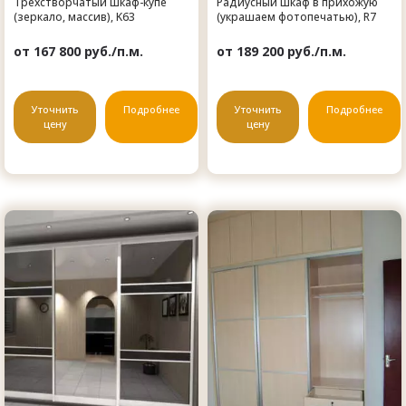
Трехстворчатый шкаф-купе
Радиусный шкаф в прихожую
(зеркало, массив), K63
(украшаем фотопечатью), R7
от 167 800 руб./п.м.
от 189 200 руб./п.м.
Уточнить
Подробнее
Уточнить
Подробнее
цену
цену