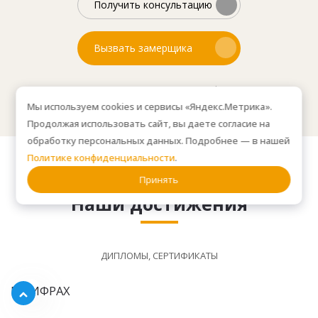
Получить консультацию
Вызвать замерщика
Или свяжитесь с нами по телефону:
8(499) 450-69-33
Мы используем cookies и сервисы «Яндекс.Метрика».
Продолжая использовать сайт, вы даете согласие на
обработку персональных данных. Подробнее — в нашей
Политике конфиденциальности
.
Принять
Наши достижения
ДИПЛОМЫ, СЕРТИФИКАТЫ
В ЦИФРАХ