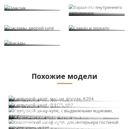
Варианты внутреннего
Пластик
наполнения
Системы дверей купе
Стекло и зеркало
Фасады
Похожие модели
Корпусной шкаф, массив дерева, K204
Корпусной шкаф, ЛДСП, K97
Корпусной шкаф-купе, с выдвижными
ящиками, K107
Классический шкаф-купе, для интерьера
гостиной в стиле «эко», K225