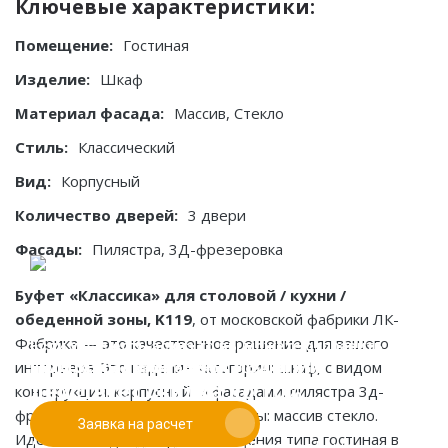
Ключевые характеристики:
Помещение:
Гостиная
Изделие:
Шкаф
Материал фасада:
Массив, Стекло
Стиль:
Классический
Вид:
Корпусный
Количество дверей:
3 двери
Фасады:
Пилястра, 3Д-фрезеровка
Буфет «Классика» для столовой / кухни /
обеденной зоны, K119
, от московской фабрики ЛК-
Фабрика — это качественное решение для вашего
Если у вас есть эскиз то вы можете отправить его
При заказе от двух изделий
интерьера. Это изделие категории: шкаф, с видом
нам для предварительной оценки
действует скидка до 10%
конструкции: корпусный, и фасадами: пилястра 3д-
фрезеровка. Основные материалы: массив стекло.
Заявка на расчет
Работаем только по индивидуальным проектам.
Идеально подходит для помещения типа гостиная в
Адаптируем лучшие идеи дизайнеров под Ваши