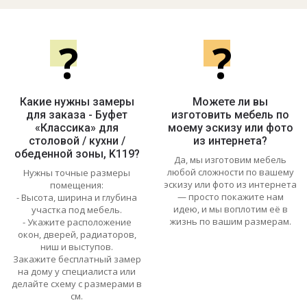
?
?
Какие нужны замеры
Можете ли вы
для заказа - Буфет
изготовить мебель по
«Классика» для
моему эскизу или фото
столовой / кухни /
из интернета?
обеденной зоны, K119?
Да, мы изготовим мебель
любой сложности по вашему
Нужны точные размеры
эскизу или фото из интернета
помещения:
— просто покажите нам
- Высота, ширина и глубина
идею, и мы воплотим её в
участка под мебель.
жизнь по вашим размерам.
- Укажите расположение
окон, дверей, радиаторов,
ниш и выступов.
Закажите бесплатный замер
на дому у специалиста или
делайте схему с размерами в
см.