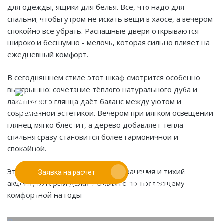
для одежды, ящики для белья. Всё, что надо для
спальни, чтобы утром не искать вещи в хаосе, а вечером
спокойно всё убрать. Распашные двери открываются
широко и бесшумно - мелочь, которая сильно влияет на
ежедневный комфорт.
В сегодняшнем стиле этот шкаф смотрится особенно
выигрышно: сочетание тёплого натурального дуба и
лаконичного глянца даёт баланс между уютом и
современной эстетикой. Вечером при мягком освещении
глянец мягко блестит, а дерево добавляет тепла -
Если у вас есть эскиз то вы можете отправить его
спальня сразу становится более гармоничной и
При заказе от двух изделий
нам для предварительной оценки
спокойной.
действует скидка до 10%
Это не просто шкаф. Это центр хранения и тихий
Заявка на расчет
Работаем только по индивидуальным проектам.
акцент, который делает спальню по-настоящему
Адаптируем лучшие идеи дизайнеров под Ваши
потребности.
комфортной на годы