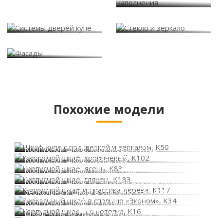
Системы дверей купе
Стекло и зеркало
Фасады
Похожие модели
Шкаф-купе с подсветкой и зеркалом, K50
Корпусной шкаф, коричневый, K102
Корпусной шкаф, ясень, K83
Корпусной шкаф, глянец, K183
Корпусной шкаф из массива дерева, K117
Зеркальный шкаф в спальню «Эконом», K34
Корпусной шкаф, до потолка, K16
Шкаф-купе из ЛДСП с антресолью K32