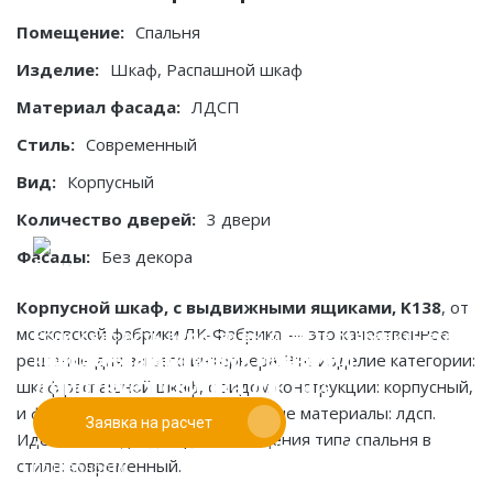
Помещение:
Спальня
Изделие:
Шкаф, Распашной шкаф
Материал фасада:
ЛДСП
Стиль:
Современный
Вид:
Корпусный
Количество дверей:
3 двери
Фасады:
Без декора
Корпусной шкаф, с выдвижными ящиками, K138
, от
московской фабрики ЛК-Фабрика — это качественное
Если у вас есть эскиз то вы можете отправить его
При заказе от двух изделий
решение для вашего интерьера. Это изделие категории:
нам для предварительной оценки
действует скидка до 10%
шкаф распашной шкаф, с видом конструкции: корпусный,
и фасадами: без декора. Основные материалы: лдсп.
Заявка на расчет
Работаем только по индивидуальным проектам.
Идеально подходит для помещения типа спальня в
Адаптируем лучшие идеи дизайнеров под Ваши
стиле: современный.
потребности.