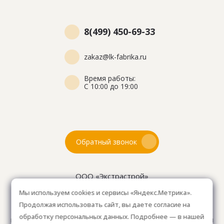
8(499) 450-69-33
zakaz@lk-fabrika.ru
Время работы:
С 10:00 до 19:00
Обратный звонок
ООО «Экстрастрой»
ИНН: 7716802625
Мы используем cookies и сервисы «Яндекс.Метрика».
ОГРН 1157746804753
Продолжая использовать сайт, вы даете согласие на
Как проехать
: 15км от Мкад, в среднем 10-15 мин. на
обработку персональных данных. Подробнее — в нашей
машине.
Для клиентов без авто, оплачиваем такси